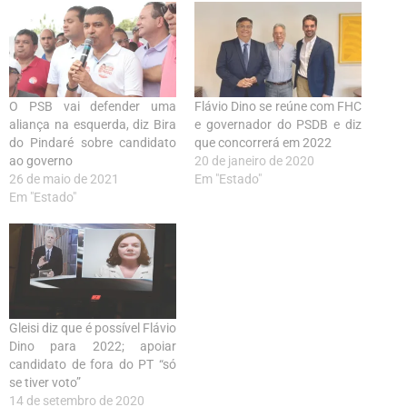
O PSB vai defender uma
Flávio Dino se reúne com FHC
aliança na esquerda, diz Bira
e governador do PSDB e diz
do Pindaré sobre candidato
que concorrerá em 2022
ao governo
20 de janeiro de 2020
26 de maio de 2021
Em "Estado"
Em "Estado"
Gleisi diz que é possível Flávio
Dino para 2022; apoiar
candidato de fora do PT “só
se tiver voto”
14 de setembro de 2020