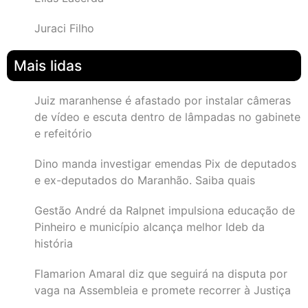
Juraci Filho
Mais lidas
Juiz maranhense é afastado por instalar câmeras
de vídeo e escuta dentro de lâmpadas no gabinete
e refeitório
Dino manda investigar emendas Pix de deputados
e ex-deputados do Maranhão. Saiba quais
Gestão André da Ralpnet impulsiona educação de
Pinheiro e município alcança melhor Ideb da
história
Flamarion Amaral diz que seguirá na disputa por
vaga na Assembleia e promete recorrer à Justiça