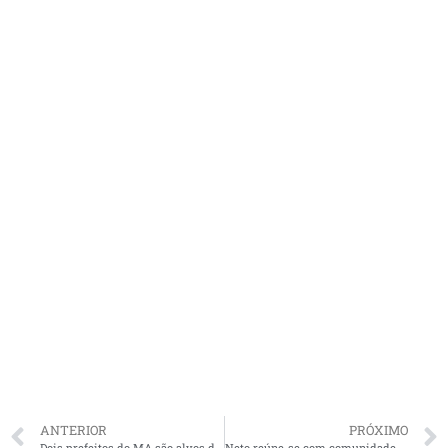
ANTERIOR
PRÓXIMO
Dois prefeitos do MA são alvos de Ação por ato de improbidade
Neto reúne-se com comunidade de surdos e firma compromisso de uma gestão inclusiva para pessoas surdas