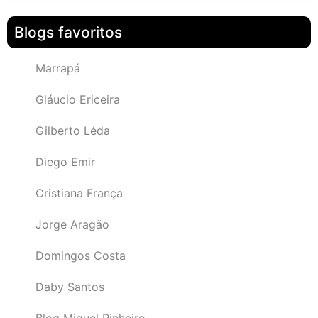
Blogs favoritos
Marrapá
Gláucio Ericeira
Gilberto Léda
Diego Emir
Cristiana França
Jorge Aragão
Domingos Costa
Daby Santos
Blog Miguel Pinheiro