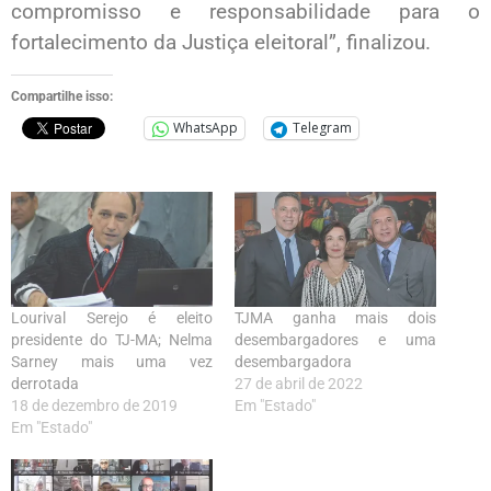
compromisso e responsabilidade para o
fortalecimento da Justiça eleitoral”, finalizou.
Compartilhe isso:
WhatsApp
Telegram
Lourival Serejo é eleito
TJMA ganha mais dois
presidente do TJ-MA; Nelma
desembargadores e uma
Sarney mais uma vez
desembargadora
derrotada
27 de abril de 2022
18 de dezembro de 2019
Em "Estado"
Em "Estado"