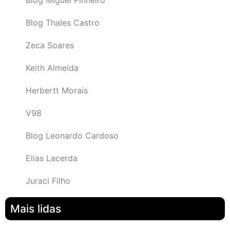
Blog Thales Castro
Zeca Soares
Keith Almeida
Herbertt Morais
V98
Blog Leonardo Cardoso
Elias Lacerda
Juraci Filho
Mais lidas