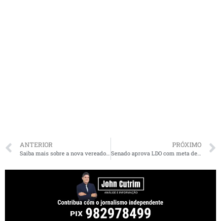
ANTERIOR
PRÓXIMO
Saiba mais sobre a nova vereadora de São Luís, Karla Sarney
Senado aprova LDO com meta de construção de dois hospitais de Amor no Maranhão