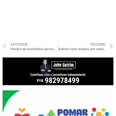
ANTERIOR
PRÓXIMO
Plenário da Assembleia aprova projeto de reforma da Previdência dos militares
Roberto Costa mantém pré-candidatura de Roseana e sobre sumiço dela afirma: “quem faz pré-campanha é quem não tem voto”