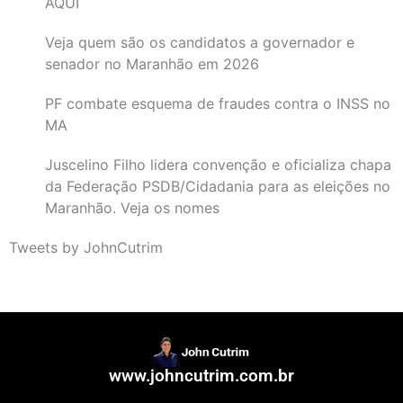
AQUI
Veja quem são os candidatos a governador e
senador no Maranhão em 2026
PF combate esquema de fraudes contra o INSS no
MA
Juscelino Filho lidera convenção e oficializa chapa
da Federação PSDB/Cidadania para as eleições no
Maranhão. Veja os nomes
Tweets by JohnCutrim
www.johncutrim.com.br