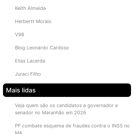
Keith Almeida
Herbertt Morais
V98
Blog Leonardo Cardoso
Elias Lacerda
Juraci Filho
Mais lidas
Veja quem são os candidatos a governador e
senador no Maranhão em 2026
PF combate esquema de fraudes contra o INSS no
MA