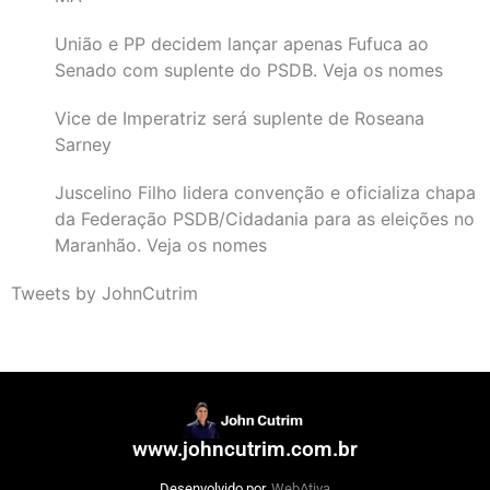
União e PP decidem lançar apenas Fufuca ao
Senado com suplente do PSDB. Veja os nomes
Vice de Imperatriz será suplente de Roseana
Sarney
Juscelino Filho lidera convenção e oficializa chapa
da Federação PSDB/Cidadania para as eleições no
Maranhão. Veja os nomes
Tweets by JohnCutrim
www.johncutrim.com.br
Desenvolvido por
WebAtiva