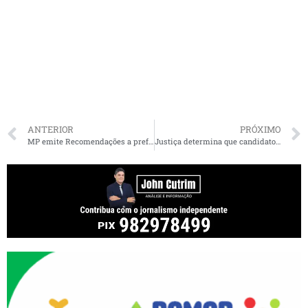
ANTERIOR
PRÓXIMO
MP emite Recomendações a prefeitos e diretórios municipais da 107ª Zona Eleitoral
Justiça determina que candidato a prefeito de Açailândia suspenda divulgação de convenção partidária por rede social