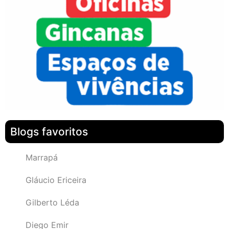
Blogs favoritos
Marrapá
Gláucio Ericeira
Gilberto Léda
Diego Emir