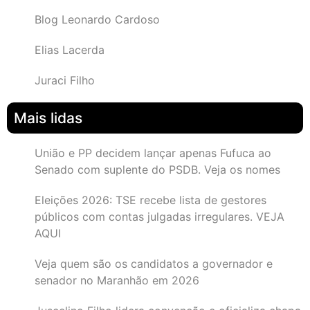
Blog Leonardo Cardoso
Elias Lacerda
Juraci Filho
Mais lidas
União e PP decidem lançar apenas Fufuca ao
Senado com suplente do PSDB. Veja os nomes
Eleições 2026: TSE recebe lista de gestores
públicos com contas julgadas irregulares. VEJA
AQUI
Veja quem são os candidatos a governador e
senador no Maranhão em 2026