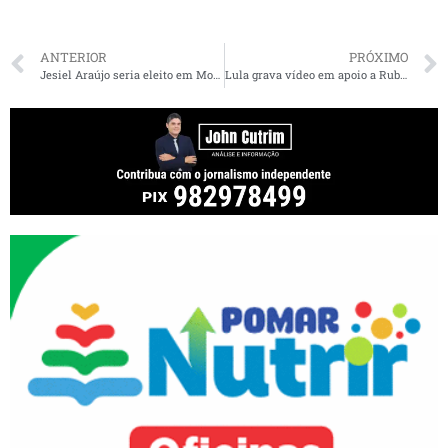
ANTERIOR
PRÓXIMO
Jesiel Araújo seria eleito em Monção com 45,3% dos votos, se as eleições fossem hoje
Lula grava vídeo em apoio a Rubens Jr.