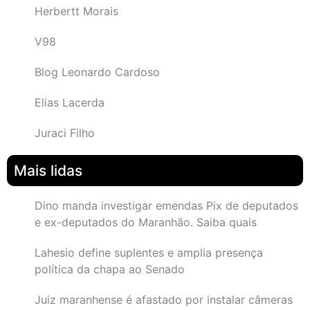
Herbertt Morais
V98
Blog Leonardo Cardoso
Elias Lacerda
Juraci Filho
Mais lidas
Dino manda investigar emendas Pix de deputados
e ex-deputados do Maranhão. Saiba quais
Lahesio define suplentes e amplia presença
política da chapa ao Senado
Juiz maranhense é afastado por instalar câmeras