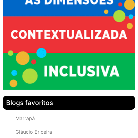
Blogs favoritos
Marrapá
Gláucio Ericeira