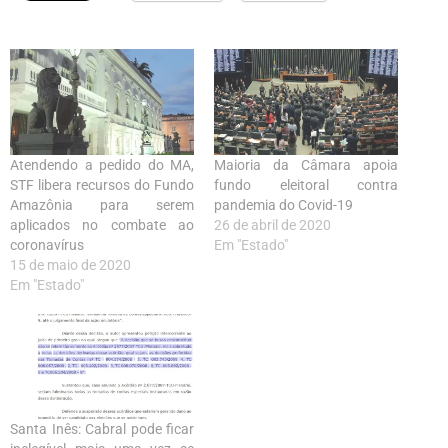
Atendendo a pedido do MA,
Maioria da Câmara apoia
STF libera recursos do Fundo
fundo eleitoral contra
Amazônia para serem
pandemia do Covid-19
aplicados no combate ao
26 de abril de 2020
coronavírus
Em "Estado"
15 de maio de 2020
Em "Estado"
Santa Inês: Cabral pode ficar