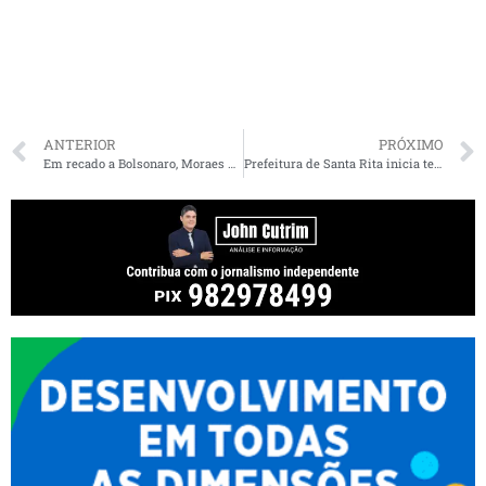
ANTERIOR
PRÓXIMO
Em recado a Bolsonaro, Moraes decide que estados têm autonomia para impor isolamento social
Prefeitura de Santa Rita inicia testagens e fornece EPI´s para servidores da saúde