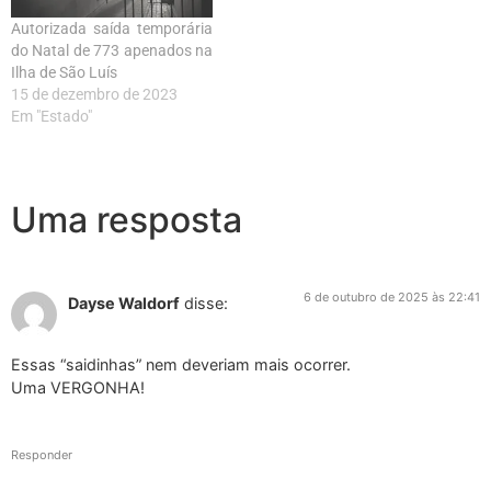
Autorizada saída temporária
do Natal de 773 apenados na
Ilha de São Luís
15 de dezembro de 2023
Em "Estado"
Uma resposta
6 de outubro de 2025 às 22:41
Dayse Waldorf
disse:
Essas “saidinhas” nem deveriam mais ocorrer.
Uma VERGONHA!
Responder