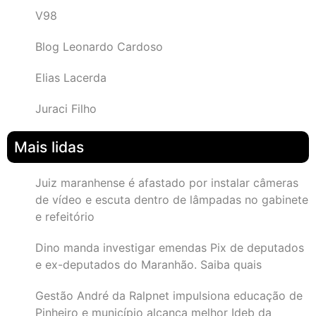
V98
Blog Leonardo Cardoso
Elias Lacerda
Juraci Filho
Mais lidas
Juiz maranhense é afastado por instalar câmeras
de vídeo e escuta dentro de lâmpadas no gabinete
e refeitório
Dino manda investigar emendas Pix de deputados
e ex-deputados do Maranhão. Saiba quais
Gestão André da Ralpnet impulsiona educação de
Pinheiro e município alcança melhor Ideb da