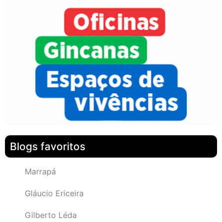
Blogs favoritos
Marrapá
Gláucio Ericeira
Gilberto Léda