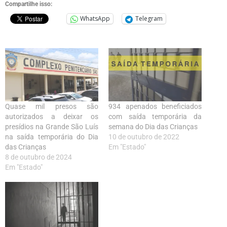
Compartilhe isso:
WhatsApp
Telegram
Quase mil presos são
934 apenados beneficiados
autorizados a deixar os
com saída temporária da
presídios na Grande São Luís
semana do Dia das Crianças
na saída temporária do Dia
10 de outubro de 2022
das Crianças
Em "Estado"
8 de outubro de 2024
Em "Estado"