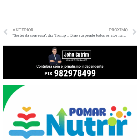
ANTERIOR
PRÓXIMO
“Gostei da conversa”, diz Trump sobre ligação com Lula
Dino suspende todos os atos na Federação Maranhense de Futebol e dá dez dias para CBF se manifestar