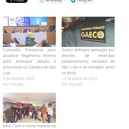
WhatsApp
Telegram
Comissão Provisória para
Gaeco deflagra operação por
atualizar Regimento Interno
desvios de emendas
para antecipar eleição é
parlamentares; vereador de
anunciada na Câmara de São
São Luís e ex-vereador entre
Luís
os alvos
9 de abril de 2025
15 de junho de 2026
Em "Estado"
Em "Estado"
Beto Castro reúne maioria na