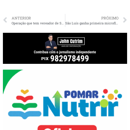
ANTERIOR
PRÓXIMO
Operação que tem vereador de São Luís como alvo aprendeu quase R$ 1 milhão em espécie, carros de luxo e arma de fogo
São Luís ganha primeira microfloresta urbana em iniciativa inédita da Prefeitura