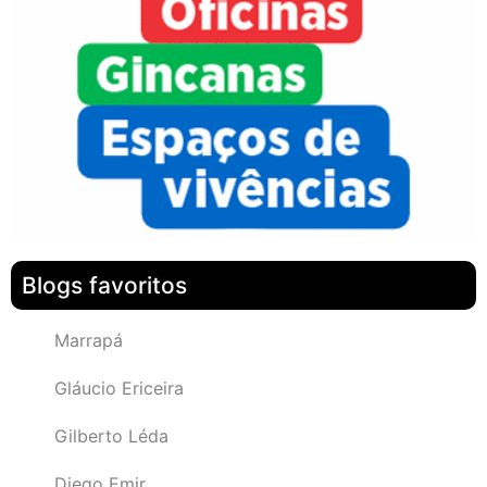
Blogs favoritos
Marrapá
Gláucio Ericeira
Gilberto Léda
Diego Emir