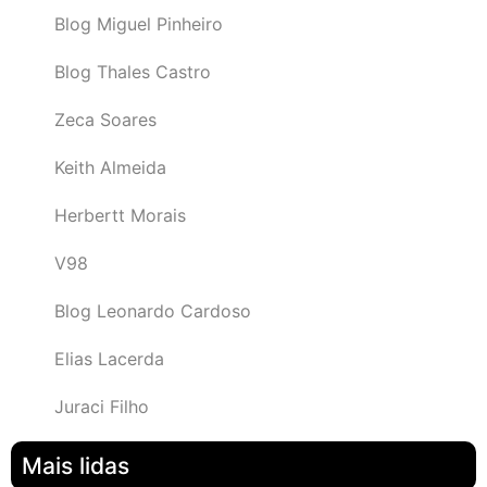
Blog Miguel Pinheiro
Blog Thales Castro
Zeca Soares
Keith Almeida
Herbertt Morais
V98
Blog Leonardo Cardoso
Elias Lacerda
Juraci Filho
Mais lidas