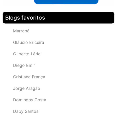
Blogs favoritos
Marrapá
Gláucio Ericeira
Gilberto Léda
Diego Emir
Cristiana França
Jorge Aragão
Domingos Costa
Daby Santos