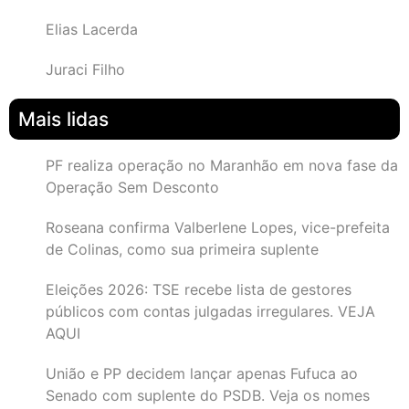
Elias Lacerda
Juraci Filho
Mais lidas
PF realiza operação no Maranhão em nova fase da
Operação Sem Desconto
Roseana confirma Valberlene Lopes, vice-prefeita
de Colinas, como sua primeira suplente
Eleições 2026: TSE recebe lista de gestores
públicos com contas julgadas irregulares. VEJA
AQUI
União e PP decidem lançar apenas Fufuca ao
Senado com suplente do PSDB. Veja os nomes