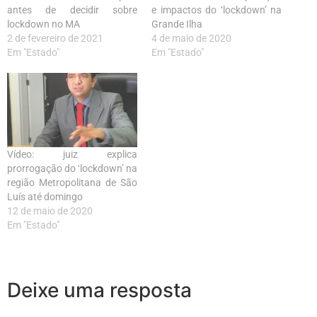
antes de decidir sobre
e impactos do ‘lockdown’ na
lockdown no MA
Grande Ilha
2 de fevereiro de 2021
4 de maio de 2020
Em "Estado"
Em "Estado"
Vídeo: juiz explica
prorrogação do ‘lockdown’ na
região Metropolitana de São
Luís até domingo
12 de maio de 2020
Em "Estado"
Deixe uma resposta