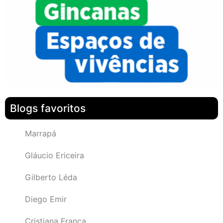
Blogs favoritos
Marrapá
Gláucio Ericeira
Gilberto Léda
Diego Emir
Cristiana França