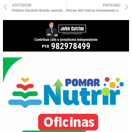
ANTERIOR
PRÓXIMO
Prefeito Eduardo Braide cancela festas de carnaval e ponto facultativo
Detran-MA realiza treinamento e dá boas-vindas aos novos servidores