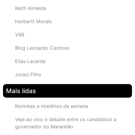
Keith Almeida
Herbertt Morais
V98
Blog Leonardo Cardoso
Elias Lacerda
Juraci Filho
Mais lidas
Notinhas e mistérios da semana
Veja ao vivo o debate entre os candidatos a
governador do Maranhão