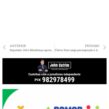
ANTERIOR
PRÓXIMO
Deputado Júlio Mendonça apresenta projeto de lei em benefício da agricultura familiar
Flávio Dino nega perseguição e diz que aliados colocam Bolsonaro em ‘cenas de crimes’