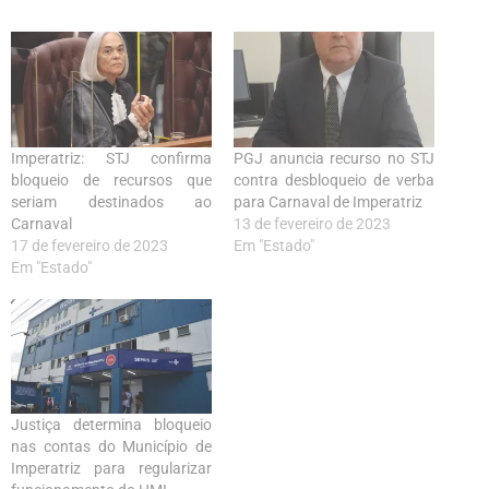
Imperatriz: STJ confirma
PGJ anuncia recurso no STJ
bloqueio de recursos que
contra desbloqueio de verba
seriam destinados ao
para Carnaval de Imperatriz
Carnaval
13 de fevereiro de 2023
17 de fevereiro de 2023
Em "Estado"
Em "Estado"
Justiça determina bloqueio
nas contas do Município de
Imperatriz para regularizar