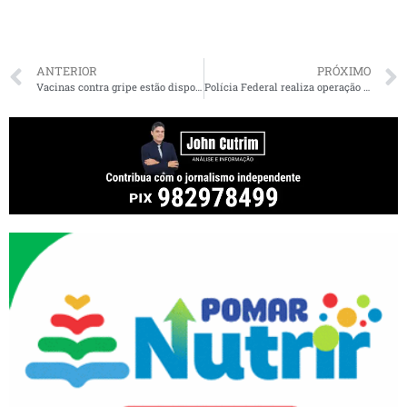
ANTERIOR
PRÓXIMO
Vacinas contra gripe estão disponíveis para toda população nas unidades de saúde da Prefeitura de São Luís
Polícia Federal realiza operação em São Luís envolvendo ex-deputado e ex-secretário