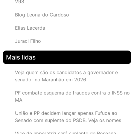
V98
Blog Leonardo Cardoso
Elias Lacerda
Juraci Filho
Mais lidas
Veja quem são os candidatos a governador e
senador no Maranhão em 2026
PF combate esquema de fraudes contra o INSS no
MA
União e PP decidem lançar apenas Fufuca ao
Senado com suplente do PSDB. Veja os nomes
Vice de Imperatriz será suplente de Roseana