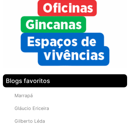
Blogs favoritos
Marrapá
Gláucio Ericeira
Gilberto Léda