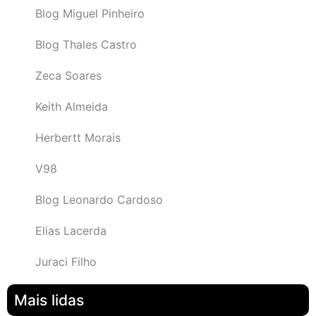
Blog Miguel Pinheiro
Blog Thales Castro
Zeca Soares
Keith Almeida
Herbertt Morais
V98
Blog Leonardo Cardoso
Elias Lacerda
Juraci Filho
Mais lidas