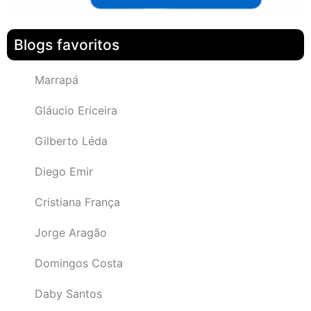
Blogs favoritos
Marrapá
Gláucio Ericeira
Gilberto Léda
Diego Emir
Cristiana França
Jorge Aragão
Domingos Costa
Daby Santos