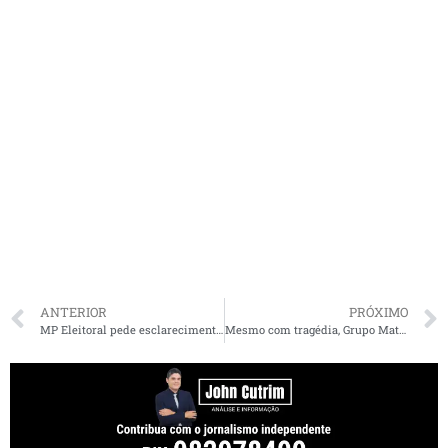
ANTERIOR
PRÓXIMO
MP Eleitoral pede esclarecimentos ao TCE sobre Recursos de Reconsideração de prestação de contas de municípios no MA
Mesmo com tragédia, Grupo Mateus movimenta R$ 4,6 bi na Bolsa