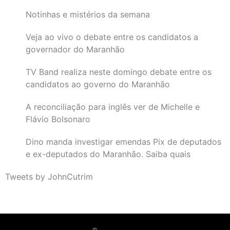
Notinhas e mistérios da semana
Veja ao vivo o debate entre os candidatos a
governador do Maranhão
TV Band realiza neste domingo debate entre os
candidatos ao governo do Maranhão
A reconciliação para inglês ver de Michelle e
Flávio Bolsonaro
Dino manda investigar emendas Pix de deputados
e ex-deputados do Maranhão. Saiba quais
Tweets by JohnCutrim