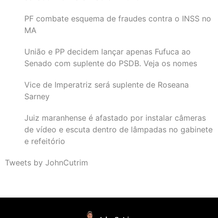
PF combate esquema de fraudes contra o INSS no
MA
União e PP decidem lançar apenas Fufuca ao
Senado com suplente do PSDB. Veja os nomes
Vice de Imperatriz será suplente de Roseana
Sarney
Juiz maranhense é afastado por instalar câmeras
de vídeo e escuta dentro de lâmpadas no gabinete
e refeitório
Tweets by JohnCutrim