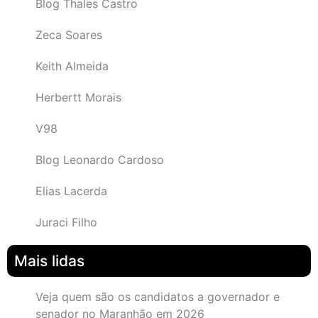
Blog Thales Castro
Zeca Soares
Keith Almeida
Herbertt Morais
V98
Blog Leonardo Cardoso
Elias Lacerda
Juraci Filho
Mais lidas
Veja quem são os candidatos a governador e
senador no Maranhão em 2026