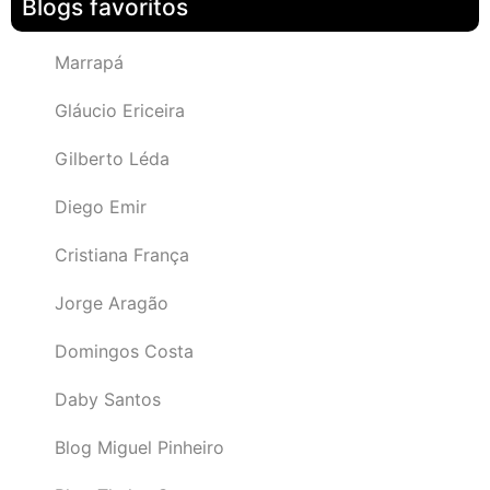
Blogs favoritos
Marrapá
Gláucio Ericeira
Gilberto Léda
Diego Emir
Cristiana França
Jorge Aragão
Domingos Costa
Daby Santos
Blog Miguel Pinheiro