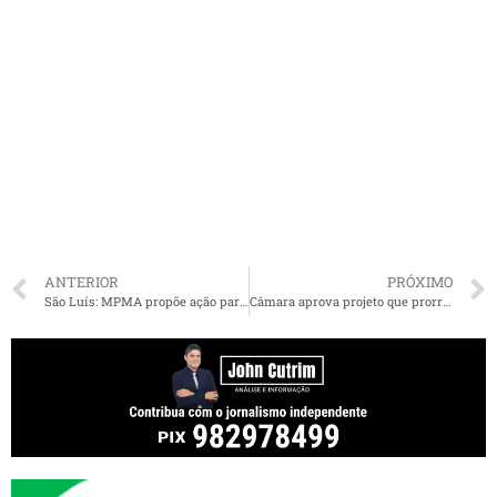
ANTERIOR
PRÓXIMO
São Luís: MPMA propõe ação para redução de mensalidades na rede particular de ensino
Câmara aprova projeto que prorroga validade de concursos e seletivos em São Luís