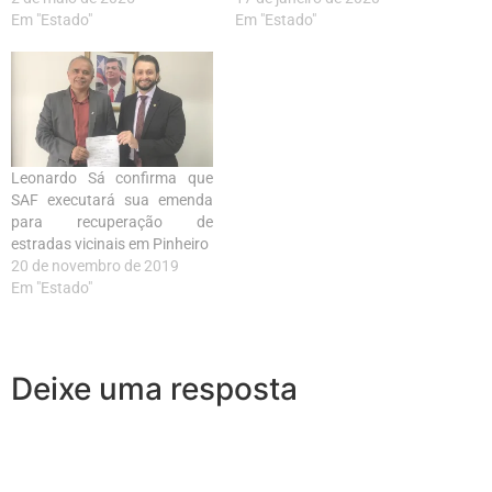
Em "Estado"
Em "Estado"
Leonardo Sá confirma que
SAF executará sua emenda
para recuperação de
estradas vicinais em Pinheiro
20 de novembro de 2019
Em "Estado"
Deixe uma resposta