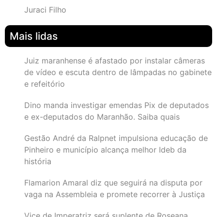
Juraci Filho
Mais lidas
Juiz maranhense é afastado por instalar câmeras
de vídeo e escuta dentro de lâmpadas no gabinete
e refeitório
Dino manda investigar emendas Pix de deputados
e ex-deputados do Maranhão. Saiba quais
Gestão André da Ralpnet impulsiona educação de
Pinheiro e município alcança melhor Ideb da
história
Flamarion Amaral diz que seguirá na disputa por
vaga na Assembleia e promete recorrer à Justiça
Vice de Imperatriz será suplente de Roseana