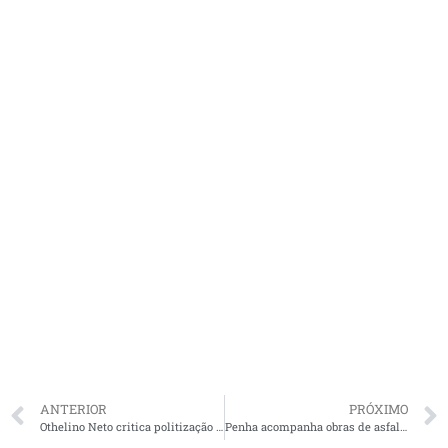
ANTERIOR
PRÓXIMO
Othelino Neto critica politização sobre as emendas parlamentares para o Aldenora Bello
Penha acompanha obras de asfaltamento no bairro da Liberdade