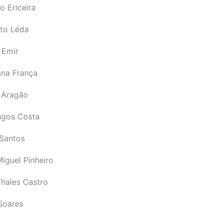
o Ericeira
rto Léda
 Emir
ana França
 Aragão
gos Costa
Santos
iguel Pinheiro
Thales Castro
Soares