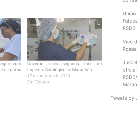
União
Fufuc
PSDB.
Vice d
Rosea
Juscel
 segue com
Governo inicia segunda fase do
oficia
ães e gatos
Inquérito Sorológico no Maranhão
17 de outubro de 2020
PSDB/
Em "Estado"
Maran
Tweets by 