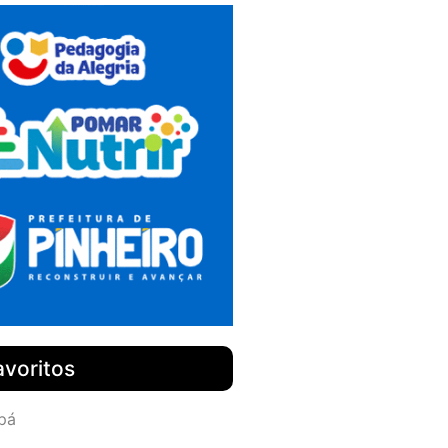
avoritos
pá