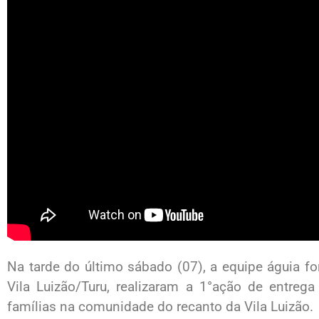
Na tarde do último sábado (07), a equipe águia f
Vila Luizão/Turu, realizaram a 1°ação de entreg
famílias na comunidade do recanto da Vila Luizão.