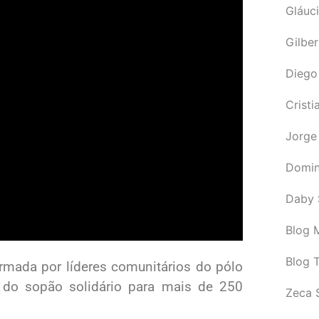
Gláuci
Gilbe
Diego
Cristi
Jorge
Domin
Daby 
Blog M
Blog 
ormada por líderes comunitários do pólo
a do sopão solidário para mais de 250
Zeca 