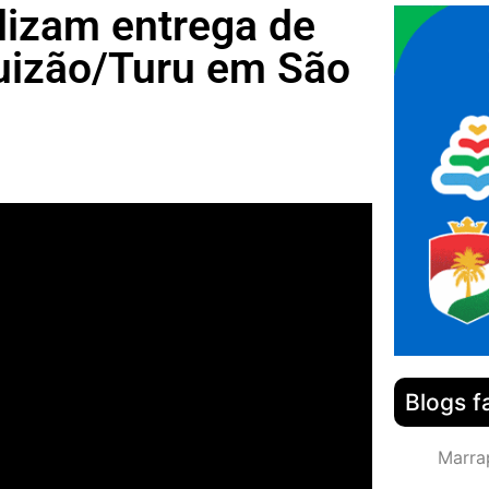
lizam entrega de
Luizão/Turu em São
Blogs f
Marra