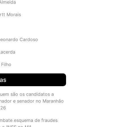
 Almeida
rtt Morais
Leonardo Cardoso
Lacerda
 Filho
das
quem são os candidatos a
nador e senador no Maranhão
026
mbate esquema de fraudes
a o INSS no MA