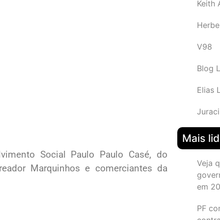
Keith
Herbe
V98
Blog 
Elias 
Juraci
Mais li
lvimento Social Paulo Paulo Casé, do
Veja 
ereador Marquinhos e comerciantes da
gover
em 2
PF co
contr