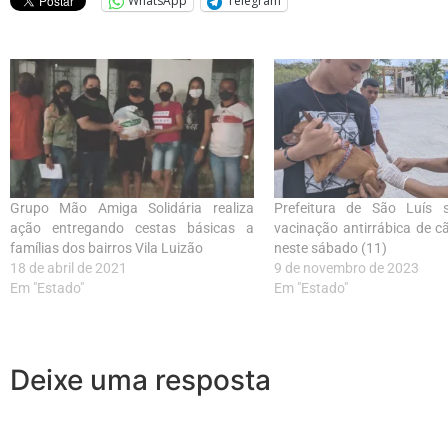
WhatsApp
Telegram
Grupo Mão Amiga Solidária realiza
Prefeitura de São Luís
ação entregando cestas básicas a
vacinação antirrábica de c
famílias dos bairros Vila Luizão
neste sábado (11)
18 de abril de 2021
9 de novembro de 2023
Em "Estado"
Em "Estado"
Deixe uma resposta