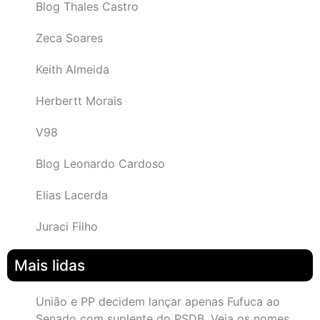
Blog Thales Castro
Zeca Soares
Keith Almeida
Herbertt Morais
V98
Blog Leonardo Cardoso
Elias Lacerda
Juraci Filho
Mais lidas
União e PP decidem lançar apenas Fufuca ao
Senado com suplente do PSDB. Veja os nomes