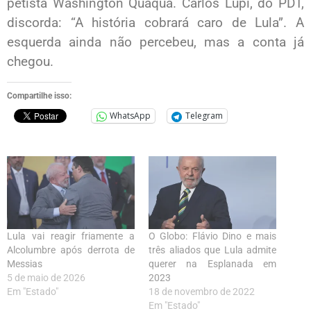
petista Washington Quaquá. Carlos Lupi, do PDT,
discorda: “A história cobrará caro de Lula”. A
esquerda ainda não percebeu, mas a conta já
chegou.
Compartilhe isso:
WhatsApp
Telegram
Lula vai reagir friamente a
O Globo: Flávio Dino e mais
Alcolumbre após derrota de
três aliados que Lula admite
Messias
querer na Esplanada em
5 de maio de 2026
2023
Em "Estado"
18 de novembro de 2022
Em "Estado"