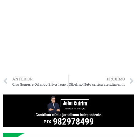
ANTERIOR
PRÓXIMO
Ciro Gomes e Orlando Silva ‘renovam afinidades’
Othelino Neto critica atendimento nos ferryboats