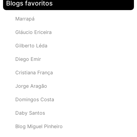
Blogs favoritos
Marrapá
Gláucio Ericeira
Gilberto Léda
Diego Emir
Cristiana França
Jorge Aragão
Domingos Costa
Daby Santos
Blog Miguel Pinheiro