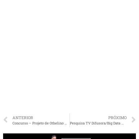
ANTERIOR
PRÓXIMO
Concurso – Projeto de Othelino Neto beneficia profissionais de saúde que atuam no combate à Covid-19
Pesquisa TV Difusora/Big Data mostra que 84% da populacão de São Luís apoia lockdown