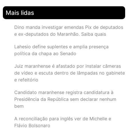
Mais lidas
Dino manda investigar emendas Pix de deputados
e ex-deputados do Maranhão. Saiba quais
Lahesio define suplentes e amplia presença
política da chapa ao Senado
Juiz maranhense é afastado por instalar câmeras
de vídeo e escuta dentro de lâmpadas no gabinete
e refeitório
Candidato maranhense registra candidatura à
Presidência da República sem declarar nenhum
bem
A reconciliação para inglês ver de Michelle e
Flávio Bolsonaro