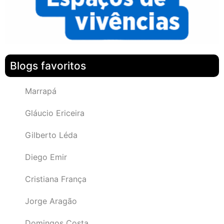
Blogs favoritos
Marrapá
Gláucio Ericeira
Gilberto Léda
Diego Emir
Cristiana França
Jorge Aragão
Domingos Costa