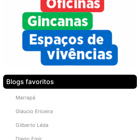
Blogs favoritos
Marrapá
Gláucio Ericeira
Gilberto Léda
Diego Emir