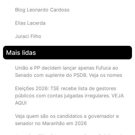
Blog Leonardo Cardoso
Elias Lacerda
Juraci Filho
Mais lidas
União e PP decidem lançar apenas Fufuca ao
Senado com suplente do PSDB. Veja os nomes
Eleições 2026: TSE recebe lista de gestores
públicos com contas julgadas irregulares. VEJA
AQUI
Veja quem são os candidatos a governador e
senador no Maranhão em 2026