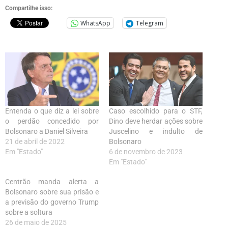
Compartilhe isso:
WhatsApp
Telegram
Entenda o que diz a lei sobre
Caso escolhido para o STF,
o perdão concedido por
Dino deve herdar ações sobre
Bolsonaro a Daniel Silveira
Juscelino e indulto de
21 de abril de 2022
Bolsonaro
Em "Estado"
6 de novembro de 2023
Em "Estado"
Centrão manda alerta a
Bolsonaro sobre sua prisão e
a previsão do governo Trump
sobre a soltura
26 de maio de 2025