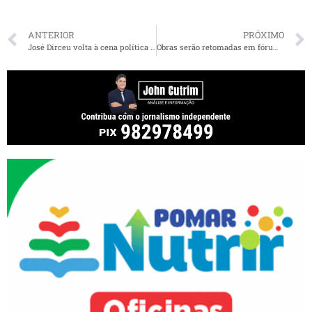
ANTERIOR
PRÓXIMO
José Dirceu volta à cena política com novo governo de Lula
Obras serão retomadas em fórum de Imperatriz em que R$ 75 milhões já foram gastos e estavam paradas