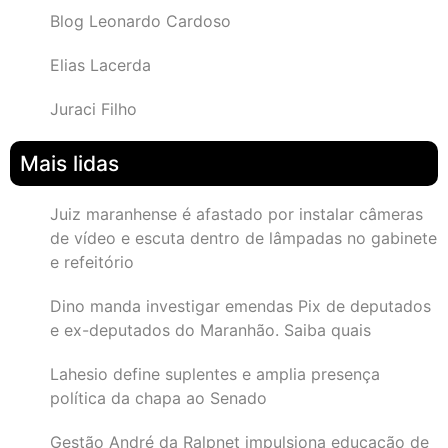
Blog Leonardo Cardoso
Elias Lacerda
Juraci Filho
Mais lidas
Juiz maranhense é afastado por instalar câmeras
de vídeo e escuta dentro de lâmpadas no gabinete
e refeitório
Dino manda investigar emendas Pix de deputados
e ex-deputados do Maranhão. Saiba quais
Lahesio define suplentes e amplia presença
política da chapa ao Senado
Gestão André da Ralpnet impulsiona educação de