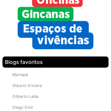
Blogs favoritos
Marrapá
Gláucio Ericeira
Gilberto Léda
Diego Emir