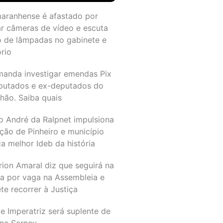
maranhense é afastado por
ar câmeras de vídeo e escuta
o de lâmpadas no gabinete e
ório
manda investigar emendas Pix
putados e ex-deputados do
hão. Saiba quais
o André da Ralpnet impulsiona
ção de Pinheiro e município
a melhor Ideb da história
rion Amaral diz que seguirá na
ta por vaga na Assembleia e
e recorrer à Justiça
e Imperatriz será suplente de
na Sarney