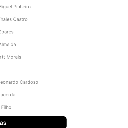
iguel Pinheiro
Thales Castro
Soares
 Almeida
rtt Morais
Leonardo Cardoso
Lacerda
 Filho
das