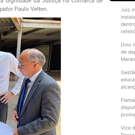
e a dignidade da Justiça na Comarca de
gador Paulo Velten.
Juiz 
instal
dentr
refeit
Dino 
de de
Maran
Gestã
educa
alcanç
Flama
dispu
promet
Vice d
Rosea