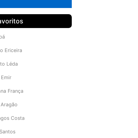
avoritos
pá
o Ericeira
rto Léda
 Emir
ana França
 Aragão
gos Costa
Santos