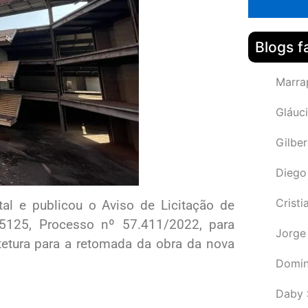
Blogs f
Marra
Gláuci
Gilbe
Diego
Cristi
al e publicou o Aviso de Licitação de
5125, Processo nº 57.411/2022, para
Jorge
tetura para a retomada da obra da nova
Domin
Daby 