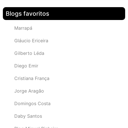
Blogs favoritos
Marrapá
Gláucio Ericeira
Gilberto Léda
Diego Emir
Cristiana França
Jorge Aragão
Domingos Costa
Daby Santos