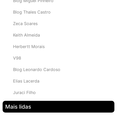
Blog Miguel Pinheiro
Blog Thales Castro
Zeca Soares
Keith Almeida
Herbertt Morais
V98
Blog Leonardo Cardoso
Elias Lacerda
Juraci Filho
Mais lidas