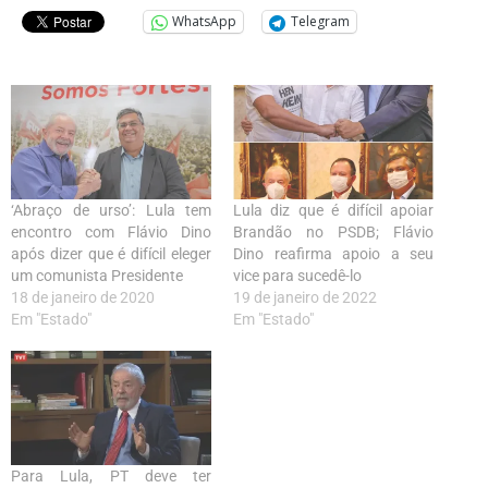
WhatsApp
Telegram
‘Abraço de urso’: Lula tem
Lula diz que é difícil apoiar
encontro com Flávio Dino
Brandão no PSDB; Flávio
após dizer que é difícil eleger
Dino reafirma apoio a seu
um comunista Presidente
vice para sucedê-lo
18 de janeiro de 2020
19 de janeiro de 2022
Em "Estado"
Em "Estado"
Para Lula, PT deve ter