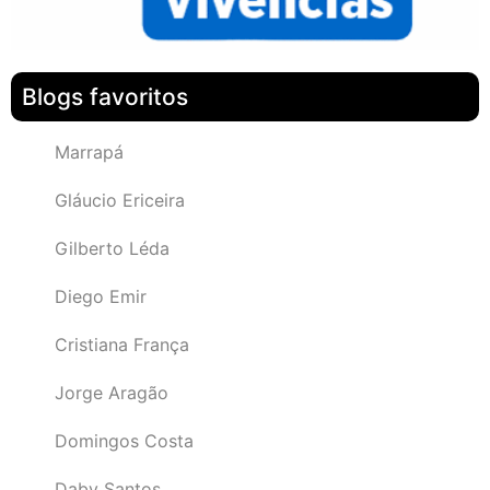
Blogs favoritos
Marrapá
Gláucio Ericeira
Gilberto Léda
Diego Emir
Cristiana França
Jorge Aragão
Domingos Costa
Daby Santos