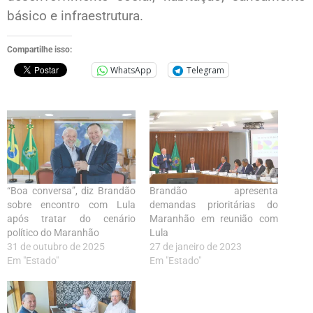
básico e infraestrutura.
Compartilhe isso:
WhatsApp
Telegram
“Boa conversa”, diz Brandão
Brandão apresenta
sobre encontro com Lula
demandas prioritárias do
após tratar do cenário
Maranhão em reunião com
político do Maranhão
Lula
31 de outubro de 2025
27 de janeiro de 2023
Em "Estado"
Em "Estado"