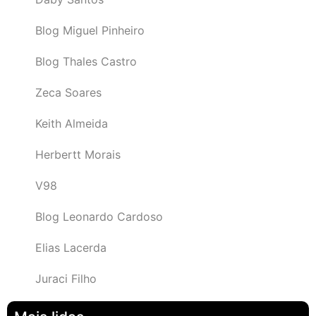
Blog Miguel Pinheiro
Blog Thales Castro
Zeca Soares
Keith Almeida
Herbertt Morais
V98
Blog Leonardo Cardoso
Elias Lacerda
Juraci Filho