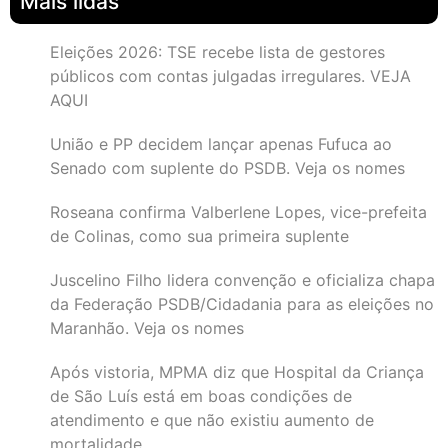
Mais lidas
Eleições 2026: TSE recebe lista de gestores
públicos com contas julgadas irregulares. VEJA
AQUI
União e PP decidem lançar apenas Fufuca ao
Senado com suplente do PSDB. Veja os nomes
Roseana confirma Valberlene Lopes, vice-prefeita
de Colinas, como sua primeira suplente
Juscelino Filho lidera convenção e oficializa chapa
da Federação PSDB/Cidadania para as eleições no
Maranhão. Veja os nomes
Após vistoria, MPMA diz que Hospital da Criança
de São Luís está em boas condições de
atendimento e que não existiu aumento de
mortalidade