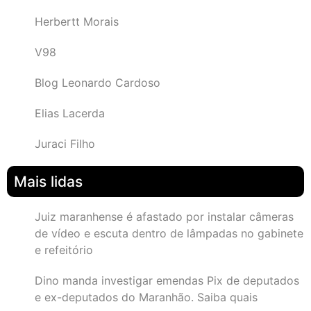
Herbertt Morais
V98
Blog Leonardo Cardoso
Elias Lacerda
Juraci Filho
Mais lidas
Juiz maranhense é afastado por instalar câmeras
de vídeo e escuta dentro de lâmpadas no gabinete
e refeitório
Dino manda investigar emendas Pix de deputados
e ex-deputados do Maranhão. Saiba quais