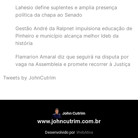
Lahesio define suplentes e amplia presença
política da chapa ao Senado
Gestão André da Ralpnet impulsiona educação de
Pinheiro e município alcança melhor Ideb da
história
Flamarion Amaral diz que seguirá na disputa por
vaga na Assembleia e promete recorrer à Justiça
Tweets by JohnCutrim
www.johncutrim.com.br
Desenvolvido por
WebAtiva