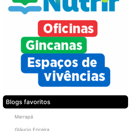
Blogs favoritos
Marrapá
Gláucio Ericeira