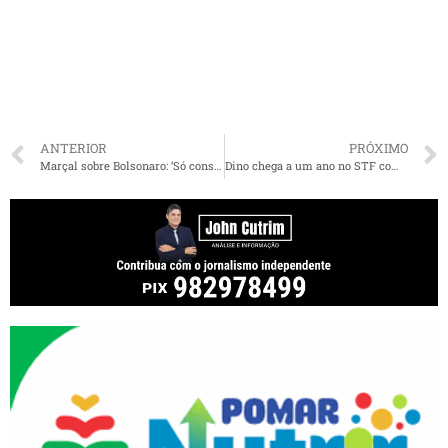
ANTERIOR
PRÓXIMO
Marçal sobre Bolsonaro: ‘Só considera candidato quem é parente dele’; Carlos rebate: ‘Farçal’
Dino chega a um ano no STF como protagonista de embate com o Congresso e dividindo holofotes com Moraes