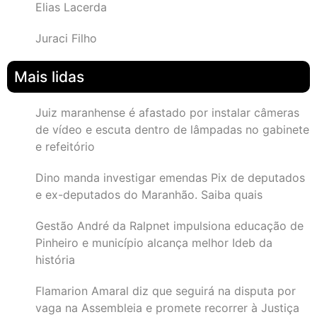
Elias Lacerda
Juraci Filho
Mais lidas
Juiz maranhense é afastado por instalar câmeras
de vídeo e escuta dentro de lâmpadas no gabinete
e refeitório
Dino manda investigar emendas Pix de deputados
e ex-deputados do Maranhão. Saiba quais
Gestão André da Ralpnet impulsiona educação de
Pinheiro e município alcança melhor Ideb da
história
Flamarion Amaral diz que seguirá na disputa por
vaga na Assembleia e promete recorrer à Justiça