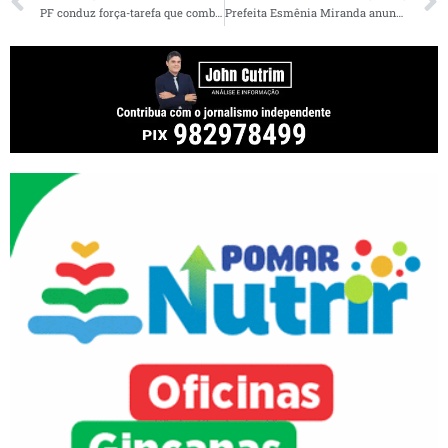
PF conduz força-tarefa que combate fraude ao sistema previdenciário no Maranhão
Prefeita Esmênia Miranda anuncia cronograma de assinatura de contratos do Residencial Mato Grosso I, II e III