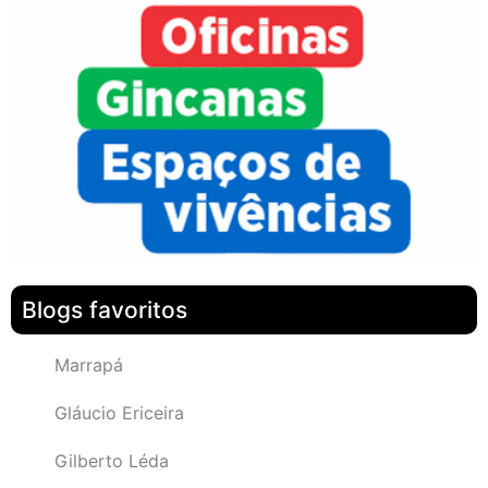
Blogs favoritos
Marrapá
Gláucio Ericeira
Gilberto Léda