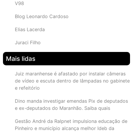
V98
Blog Leonardo Cardoso
Elias Lacerda
Juraci Filho
Mais lidas
Juiz maranhense é afastado por instalar câmeras
de vídeo e escuta dentro de lâmpadas no gabinete
e refeitório
Dino manda investigar emendas Pix de deputados
e ex-deputados do Maranhão. Saiba quais
Gestão André da Ralpnet impulsiona educação de
Pinheiro e município alcança melhor Ideb da