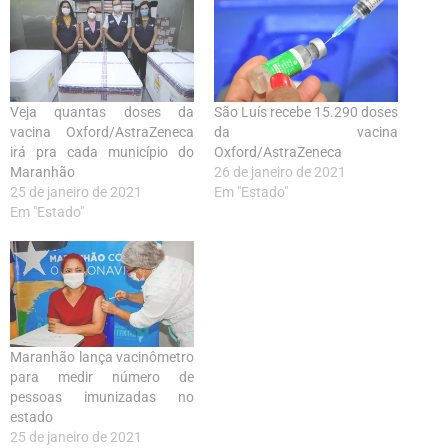
Veja quantas doses da
São Luís recebe 15.290 doses
vacina Oxford/AstraZeneca
da vacina
irá pra cada município do
Oxford/AstraZeneca
Maranhão
26 de janeiro de 2021
25 de janeiro de 2021
Em "Estado"
Em "Estado"
Maranhão lança vacinômetro
para medir número de
pessoas imunizadas no
estado
25 de janeiro de 2021