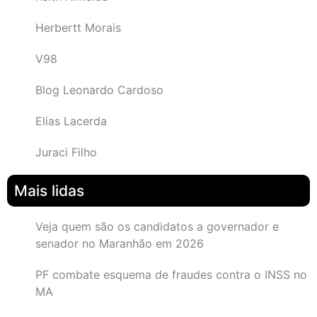
Herbertt Morais
V98
Blog Leonardo Cardoso
Elias Lacerda
Juraci Filho
Mais lidas
Veja quem são os candidatos a governador e
senador no Maranhão em 2026
PF combate esquema de fraudes contra o INSS no
MA