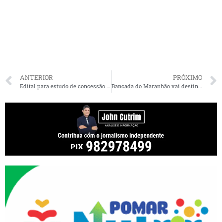
ANTERIOR
PRÓXIMO
Edital para estudo de concessão do Parque Nacional dos Lençóis Maranhenses é publicado
Bancada do Maranhão vai destinar R$ 25 milhões para hospital de prevenção ao câncer em Pinheiro