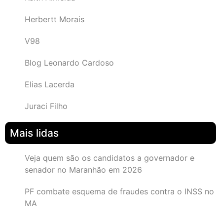
Herbertt Morais
V98
Blog Leonardo Cardoso
Elias Lacerda
Juraci Filho
Mais lidas
Veja quem são os candidatos a governador e
senador no Maranhão em 2026
PF combate esquema de fraudes contra o INSS no
MA