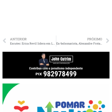
ANTERIOR
PRÓXIMO
Escutec: Erica Revil lidera em Lago Verde
Ex-bolsonarista, Alexandre Frota elogia Flávio Dino nas redes