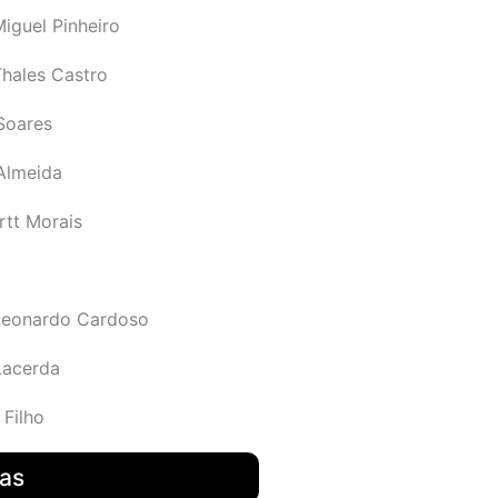
iguel Pinheiro
Thales Castro
Soares
 Almeida
rtt Morais
Leonardo Cardoso
Lacerda
 Filho
das