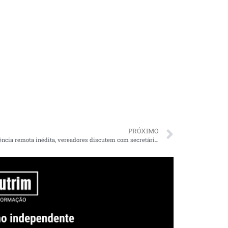
PRÓXIMO
Em audiência remota inédita, vereadores discutem com secretário ações de combate ao COVID-19 em São Luís