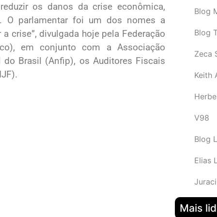
reduzir os danos da crise econômica,
Blog M
s. O parlamentar foi um dos nomes a
Blog 
r a crise”, divulgada hoje pela Federação
fisco), em conjunto com a Associação
Zeca 
do Brasil (Anfip), os Auditores Fiscais
IJF).
Keith
Herbe
V98
Blog 
Elias 
Juraci
Mais li