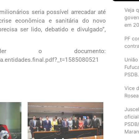
Veja 
ilionários seria possível arrecadar até
gover
rise econômica e sanitária do novo
em 2
ecisa ser lido, debatido e divulgado”,
PF co
contr
er o documento:
ta.entidades.final.pdf?_t=1585080521
União
Fufuc
PSDB.
Vice d
Rosea
Juscel
oficia
PSDB/
Maran