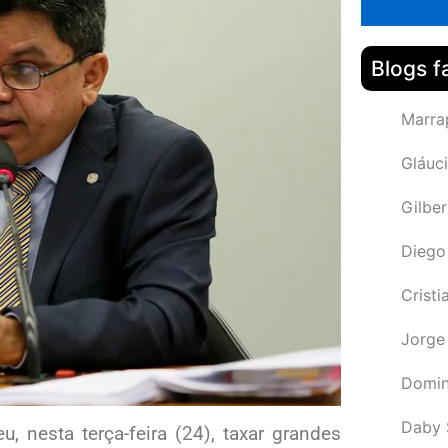
Blogs f
Marra
Gláuci
Gilbe
Diego
Cristi
Jorge
Domin
Daby 
, nesta terça-feira (24), taxar grandes