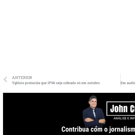
ANTERIOR
Yglésio protocola que IPVA seja cobrado só em outubro