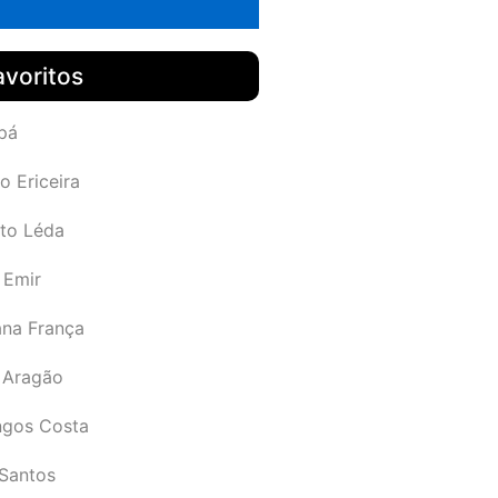
avoritos
pá
o Ericeira
rto Léda
 Emir
ana França
 Aragão
gos Costa
Santos