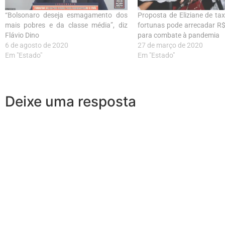
“Bolsonaro deseja esmagamento dos
Proposta de Eliziane de ta
mais pobres e da classe média”, diz
fortunas pode arrecadar R$
Flávio Dino
para combate à pandemia
6 de agosto de 2020
27 de março de 2020
Em "Estado"
Em "Estado"
Deixe uma resposta