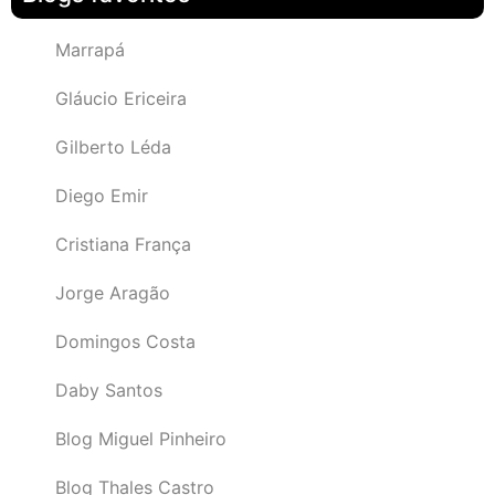
Marrapá
Gláucio Ericeira
Gilberto Léda
Diego Emir
Cristiana França
Jorge Aragão
Domingos Costa
Daby Santos
Blog Miguel Pinheiro
Blog Thales Castro