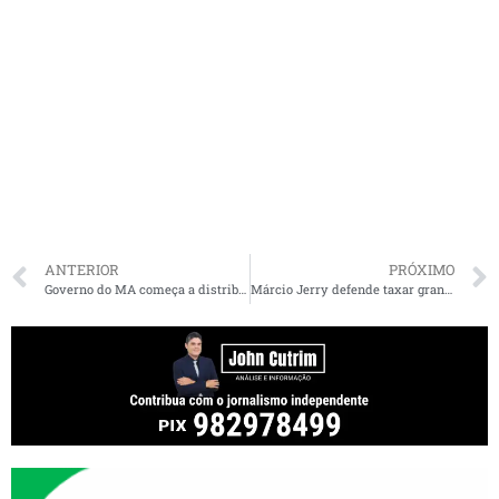
ANTERIOR
PRÓXIMO
Governo do MA começa a distribuir 200 mil cestas básicas; Caema aplica tarifa zero a 850 mil maranhenses
Márcio Jerry defende taxar grandes fortunas para financiar o combate ao coronavírus