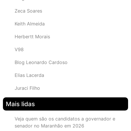
Zeca Soares
Keith Almeida
Herbertt Morais
V98
Blog Leonardo Cardoso
Elias Lacerda
Juraci Filho
Mais lidas
Veja quem são os candidatos a governador e
senador no Maranhão em 2026