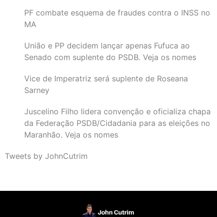
PF combate esquema de fraudes contra o INSS no
MA
União e PP decidem lançar apenas Fufuca ao
Senado com suplente do PSDB. Veja os nomes
Vice de Imperatriz será suplente de Roseana
Sarney
Juscelino Filho lidera convenção e oficializa chapa
da Federação PSDB/Cidadania para as eleições no
Maranhão. Veja os nomes
Tweets by JohnCutrim