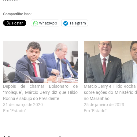
Compartilhe isso:
WhatsApp
Telegram
Depois de chamar Bolsonaro de
Márcio Jerry e Hildo Roch
“moleque”, Márcio Jerry diz que Hildo
sobre ações do Ministério 
Rocha é sabujo do Presidente
no Maranhão
31 de março de 2020
25 de janeiro de 2023
Em "Estado"
Em "Estado"