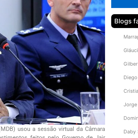
Blogs f
Marra
Gláuci
Gilbe
Diego
Cristi
Jorge
Domin
 (MDB) usou a sessão virtual da Câmara
Daby 
stimentos feitos pelo Governo de Jair