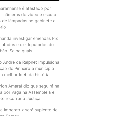
maranhense é afastado por
ar câmeras de vídeo e escuta
o de lâmpadas no gabinete e
ório
manda investigar emendas Pix
putados e ex-deputados do
hão. Saiba quais
o André da Ralpnet impulsiona
ção de Pinheiro e município
a melhor Ideb da história
rion Amaral diz que seguirá na
ta por vaga na Assembleia e
e recorrer à Justiça
e Imperatriz será suplente de
na Sarney