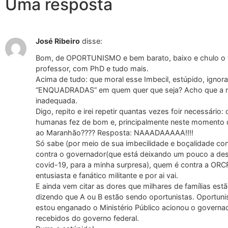
Uma resposta
José Ribeiro
disse:
Bom, de OPORTUNISMO e bem barato, baixo e chulo o tal
professor, com PhD e tudo mais.
Acima de tudo: que moral esse Imbecil, estúpido, ignor
“ENQUADRADAS” em quem quer que seja? Acho que a repo
inadequada.
Digo, repito e irei repetir quantas vezes foir necessári
humanas fez de bom e, principalmente neste momento de
ao Maranhão???? Resposta: NAAADAAAAA!!!!
Só sabe (por meio de sua imbecilidade e boçalidade con
contra o governador(que está deixando um pouco a des
covid-19, para a minha surpresa), quem é contra a ORC
entusiasta e fanático militante e por ai vai.
E ainda vem citar as dores que milhares de famílias est
dizendo que A ou B estão sendo oportunistas. Oportuni
estou enganado o Ministério Público acionou o governad
recebidos do governo federal.