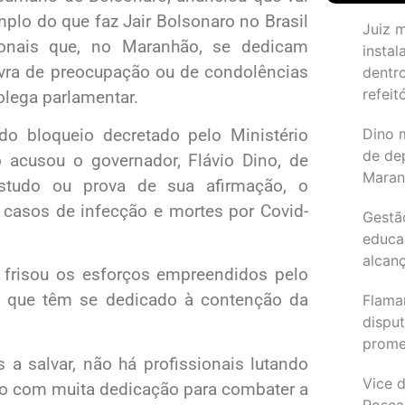
plo do que faz Jair Bolsonaro no Brasil
Juiz 
ionais que, no Maranhão, se dedicam
instal
lavra de preocupação ou de condolências
dentr
refeit
olega parlamentar.
o bloqueio decretado pelo Ministério
Dino 
de de
 acusou o governador, Flávio Dino, de
Maran
studo ou prova de sua afirmação, o
casos de infecção e mortes por Covid-
Gestã
educa
alcanç
y frisou os esforços empreendidos pelo
de que têm se dedicado à contenção da
Flama
dispu
promet
a salvar, não há profissionais lutando
Vice d
do com muita dedicação para combater a
Rosea