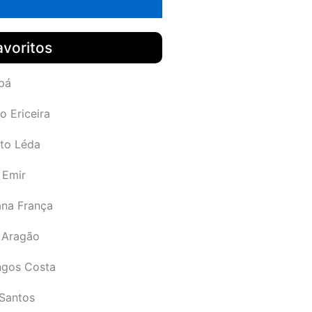
avoritos
pá
o Ericeira
rto Léda
 Emir
ana França
 Aragão
gos Costa
Santos