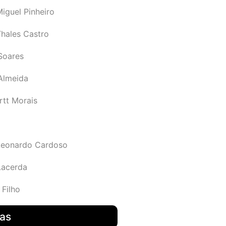
iguel Pinheiro
Thales Castro
Soares
 Almeida
rtt Morais
Leonardo Cardoso
Lacerda
 Filho
das