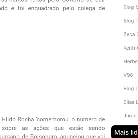
Blog M
ado e foi enquadrado pelo colega de
Blog 
Zeca 
Keith
Herbe
V98
Blog 
Elias 
Juraci
do Hildo Rocha ‘comemorou’ o número de
u sobre as ações que estão sendo
Mais li
esumano de Bolsonaro, anunciou que vai