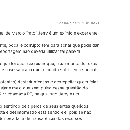
5 de maio de 2020 às 16:50
 de Marcio “rato” Jerry é um exímio e experiente
ante, boçal e corrupto tem para achar que pode dar
rtagem não deveria utilizar tal palavra
o: o que foi que esse escroque, esse monte de fezes
 crise sanitária que o mundo sofre, em especial
stantes) desferir ofensas e desrepeitar quem falar
ejar e meio que sem pulso nessa questão do
RIM chamada PT, na qual rato Jerry é um
ão sentindo pela perca de seus entes queridos,
sta e desinformado está sendo ele, pois se não
or pela falta de transarência dos recursos