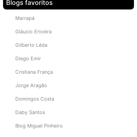
Blogs favoritos
Marrapá
Gláucio Ericeira
Gilberto Léda
Diego Emir
Cristiana França
Jorge Aragão
Domingos Costa
Daby Santos
Blog Miguel Pinheiro