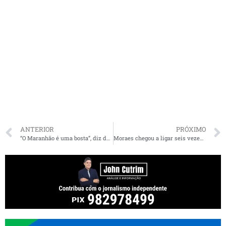
ANTERIOR
PRÓXIMO
“O Maranhão é uma bosta”, diz deputado federal
Moraes chegou a ligar seis vezes para Galípolo num dia para tratar da venda do Banco Master ao BRB