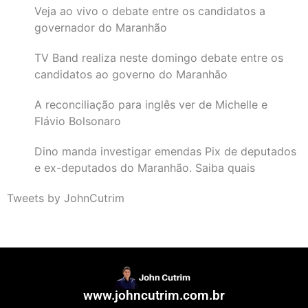
Veja ao vivo o debate entre os candidatos a
governador do Maranhão
TV Band realiza neste domingo debate entre os
candidatos ao governo do Maranhão
A reconciliação para inglês ver de Michelle e
Flávio Bolsonaro
Dino manda investigar emendas Pix de deputados
e ex-deputados do Maranhão. Saiba quais
Tweets by JohnCutrim
www.johncutrim.com.br