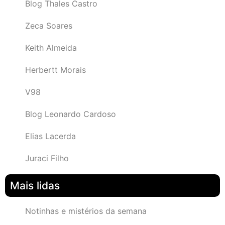
Blog Thales Castro
Zeca Soares
Keith Almeida
Herbertt Morais
V98
Blog Leonardo Cardoso
Elias Lacerda
Juraci Filho
Mais lidas
Notinhas e mistérios da semana