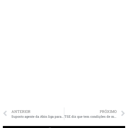
ANTERIOR
PRÓXIMO
Suposto agente da Abin liga para secretários de Flávio Dino para detalhar importação de respiradores
TSE diz que tem condições de manter eleições de outubro