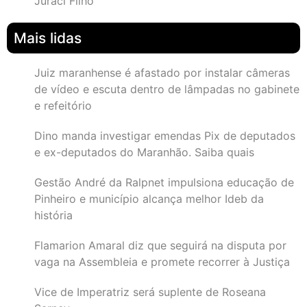
Juraci Filho
Mais lidas
Juiz maranhense é afastado por instalar câmeras
de vídeo e escuta dentro de lâmpadas no gabinete
e refeitório
Dino manda investigar emendas Pix de deputados
e ex-deputados do Maranhão. Saiba quais
Gestão André da Ralpnet impulsiona educação de
Pinheiro e município alcança melhor Ideb da
história
Flamarion Amaral diz que seguirá na disputa por
vaga na Assembleia e promete recorrer à Justiça
Vice de Imperatriz será suplente de Roseana