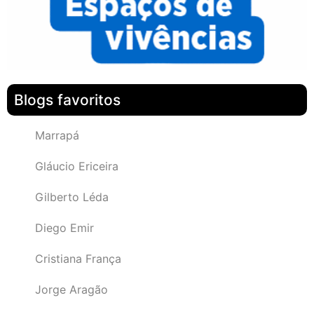
Blogs favoritos
Marrapá
Gláucio Ericeira
Gilberto Léda
Diego Emir
Cristiana França
Jorge Aragão