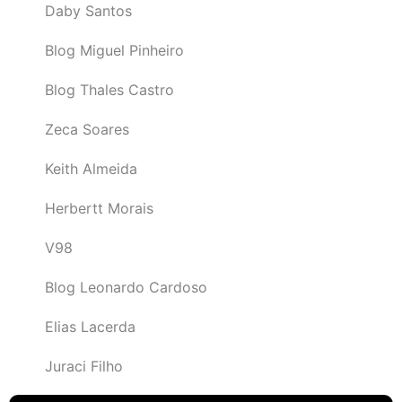
Daby Santos
Blog Miguel Pinheiro
Blog Thales Castro
Zeca Soares
Keith Almeida
Herbertt Morais
V98
Blog Leonardo Cardoso
Elias Lacerda
Juraci Filho