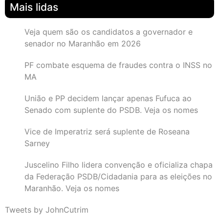
Mais lidas
Veja quem são os candidatos a governador e
senador no Maranhão em 2026
PF combate esquema de fraudes contra o INSS no
MA
União e PP decidem lançar apenas Fufuca ao
Senado com suplente do PSDB. Veja os nomes
Vice de Imperatriz será suplente de Roseana
Sarney
Juscelino Filho lidera convenção e oficializa chapa
da Federação PSDB/Cidadania para as eleições no
Maranhão. Veja os nomes
Tweets by JohnCutrim