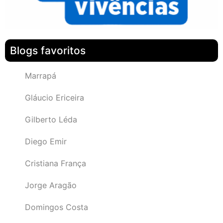
Blogs favoritos
Marrapá
Gláucio Ericeira
Gilberto Léda
Diego Emir
Cristiana França
Jorge Aragão
Domingos Costa