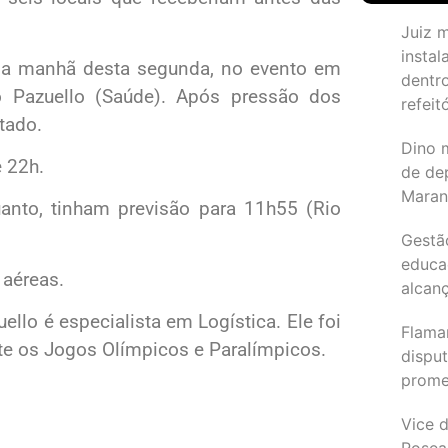
Juiz 
instal
na manhã desta segunda, no evento em
dentr
o Pazuello (Saúde). Após pressão dos
refeit
tado.
Dino 
 22h.
de de
Maran
anto, tinham previsão para 11h55 (Rio
Gestã
educa
aéreas.
alcanç
llo é especialista em Logística. Ele foi
Flama
nte os Jogos Olímpicos e Paralímpicos.
dispu
promet
Vice d
Rosea