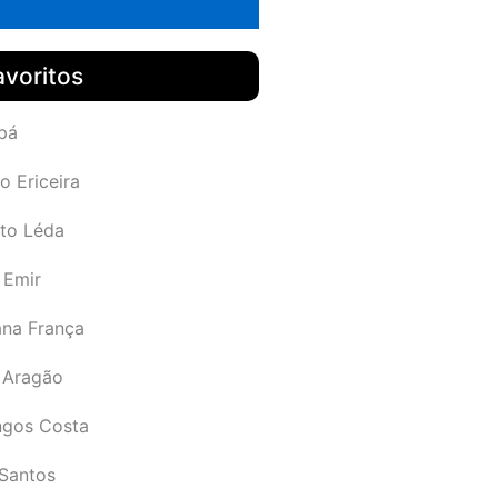
avoritos
pá
o Ericeira
rto Léda
 Emir
ana França
 Aragão
gos Costa
Santos