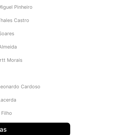
iguel Pinheiro
Thales Castro
Soares
 Almeida
rtt Morais
Leonardo Cardoso
Lacerda
 Filho
das