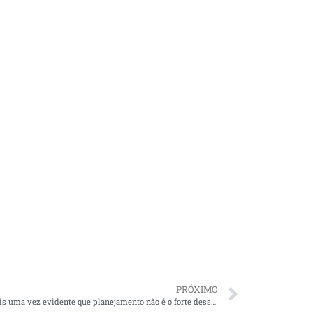
PRÓXIMO
“Fica mais uma vez evidente que planejamento não é o forte desse governo”, diz Dino sobre atraso da chegada da vacina no MA