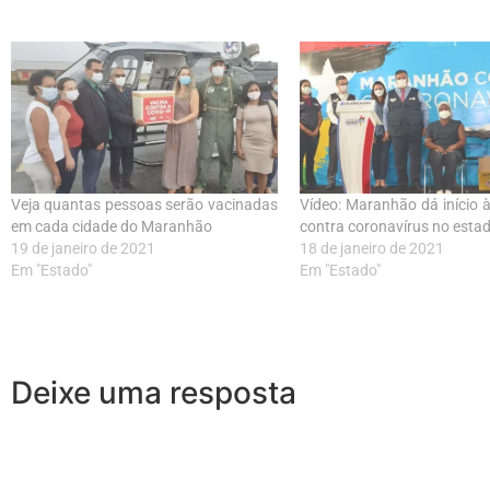
Veja quantas pessoas serão vacinadas
Vídeo: Maranhão dá início 
em cada cidade do Maranhão
contra coronavírus no esta
19 de janeiro de 2021
18 de janeiro de 2021
Em "Estado"
Em "Estado"
Deixe uma resposta