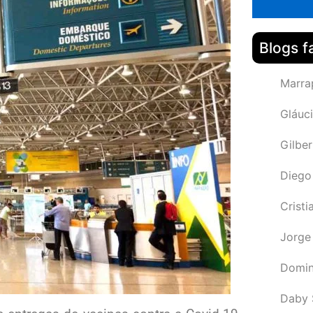
Blogs f
Marra
Gláuci
Gilbe
Diego
Cristi
Jorge
Domin
Daby 