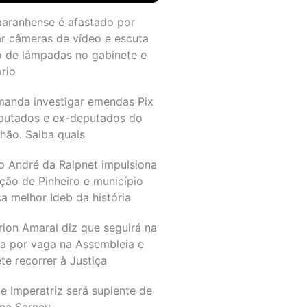
maranhense é afastado por
ar câmeras de vídeo e escuta
o de lâmpadas no gabinete e
ório
manda investigar emendas Pix
putados e ex-deputados do
hão. Saiba quais
o André da Ralpnet impulsiona
ção de Pinheiro e município
a melhor Ideb da história
rion Amaral diz que seguirá na
ta por vaga na Assembleia e
e recorrer à Justiça
e Imperatriz será suplente de
na Sarney