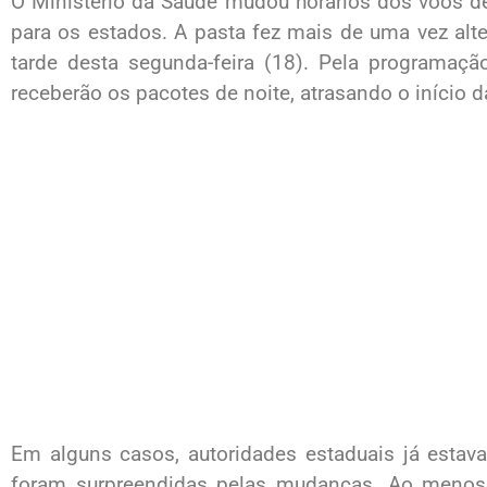
O Ministério da Saúde mudou horários dos voos de
para os estados. A pasta fez mais de uma vez alt
tarde desta segunda-feira (18). Pela programaçã
receberão os pacotes de noite, atrasando o início 
Em alguns casos, autoridades estaduais já esta
foram surpreendidas pelas mudanças. Ao menos 