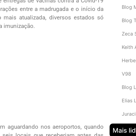
 entregas de vacinas contra a Covid-19
Blog M
erações entre a madrugada e o início da
o mais atualizada, diversos estados só
Blog 
da imunização.
Zeca 
Keith
Herbe
V98
Blog 
Elias 
Juraci
vam aguardando nos aeroportos, quando
Mais li
seis locais que receberiam antes das