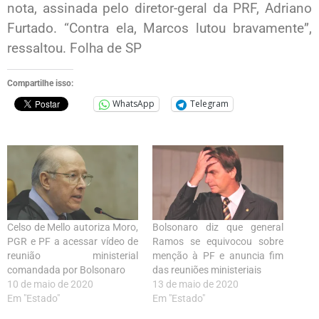
nota, assinada pelo diretor-geral da PRF, Adriano
Furtado. “Contra ela, Marcos lutou bravamente”,
ressaltou. Folha de SP
Compartilhe isso:
WhatsApp
Telegram
Celso de Mello autoriza Moro,
Bolsonaro diz que general
PGR e PF a acessar vídeo de
Ramos se equivocou sobre
reunião ministerial
menção à PF e anuncia fim
comandada por Bolsonaro
das reuniões ministeriais
10 de maio de 2020
13 de maio de 2020
Em "Estado"
Em "Estado"