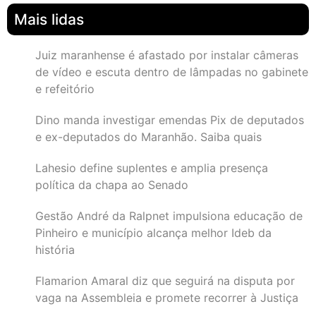
Mais lidas
Juiz maranhense é afastado por instalar câmeras
de vídeo e escuta dentro de lâmpadas no gabinete
e refeitório
Dino manda investigar emendas Pix de deputados
e ex-deputados do Maranhão. Saiba quais
Lahesio define suplentes e amplia presença
política da chapa ao Senado
Gestão André da Ralpnet impulsiona educação de
Pinheiro e município alcança melhor Ideb da
história
Flamarion Amaral diz que seguirá na disputa por
vaga na Assembleia e promete recorrer à Justiça