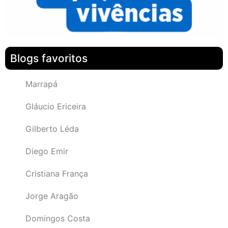
Blogs favoritos
Marrapá
Gláucio Ericeira
Gilberto Léda
Diego Emir
Cristiana França
Jorge Aragão
Domingos Costa