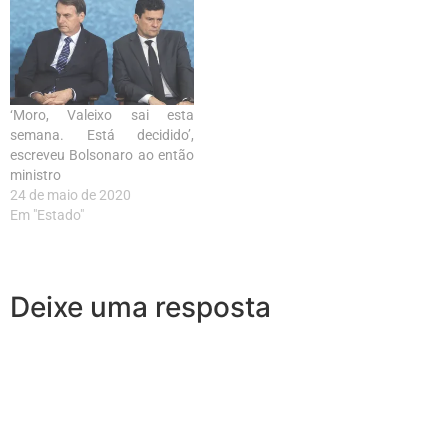
‘Moro, Valeixo sai esta
semana. Está decidido’,
escreveu Bolsonaro ao então
ministro
24 de maio de 2020
Em "Estado"
Deixe uma resposta