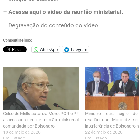
–
Acesse aqui o vídeo da reunião ministerial
.
–
Degravação do conteúdo do vídeo
.
Compartilhe isso:
WhatsApp
Telegram
Celso de Mello autoriza Moro, PGR e PF
Ministro retira sigilo d
a acessar vídeo de reunião ministerial
reunião que Moro diz se
comandada por Bolsonaro
interferência de Bolsonaro 
10 de maio de 2020
22 de maio de 2020
Em "Estado"
Em "Estado"