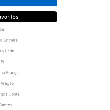
avoritos
pá
o Ericeira
rto Léda
 Emir
ana França
 Aragão
gos Costa
Santos