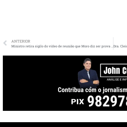
ANTERIOR
Ministro retira sigilo do vídeo de reunião que Moro diz ser prova da interferência de Bolsonaro na PF