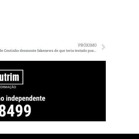
PRÓXIMO
Dra. Cleide Coutinho desmente fakenews de que teria testado positivo para COVID-19