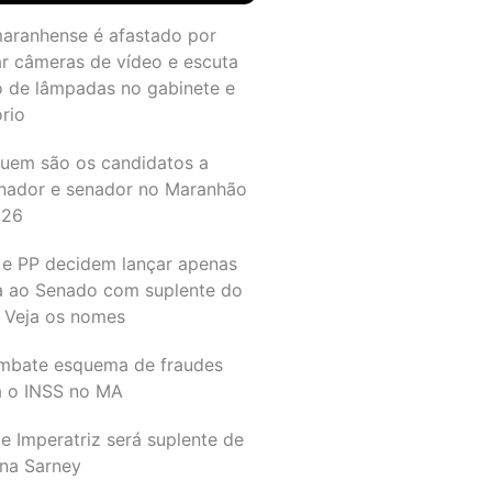
maranhense é afastado por
ar câmeras de vídeo e escuta
o de lâmpadas no gabinete e
ório
quem são os candidatos a
nador e senador no Maranhão
026
 e PP decidem lançar apenas
a ao Senado com suplente do
 Veja os nomes
mbate esquema de fraudes
a o INSS no MA
e Imperatriz será suplente de
na Sarney