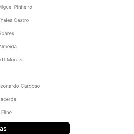
iguel Pinheiro
Thales Castro
Soares
 Almeida
rtt Morais
Leonardo Cardoso
Lacerda
 Filho
das