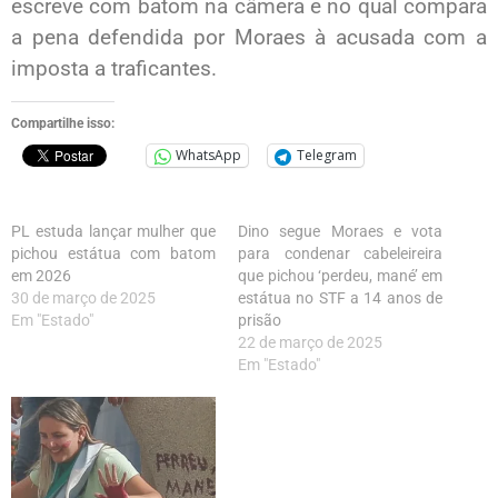
escreve com batom na câmera e no qual compara
a pena defendida por Moraes à acusada com a
imposta a traficantes.
Compartilhe isso:
WhatsApp
Telegram
PL estuda lançar mulher que
Dino segue Moraes e vota
pichou estátua com batom
para condenar cabeleireira
em 2026
que pichou ‘perdeu, mané’ em
30 de março de 2025
estátua no STF a 14 anos de
Em "Estado"
prisão
22 de março de 2025
Em "Estado"