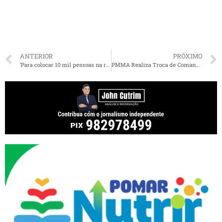
ANTERIOR
PRÓXIMO
‘Para colocar 10 mil pessoas na rua, suamos sangue’, diz favorito a assumir presidência do PT
PMMA Realiza Troca de Comando no Policiamento do Interior