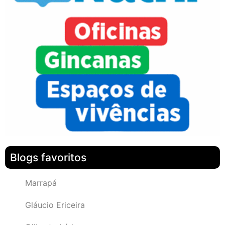
Blogs favoritos
Marrapá
Gláucio Ericeira