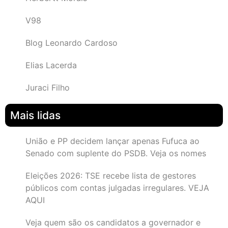
V98
Blog Leonardo Cardoso
Elias Lacerda
Juraci Filho
Mais lidas
União e PP decidem lançar apenas Fufuca ao
Senado com suplente do PSDB. Veja os nomes
Eleições 2026: TSE recebe lista de gestores
públicos com contas julgadas irregulares. VEJA
AQUI
Veja quem são os candidatos a governador e