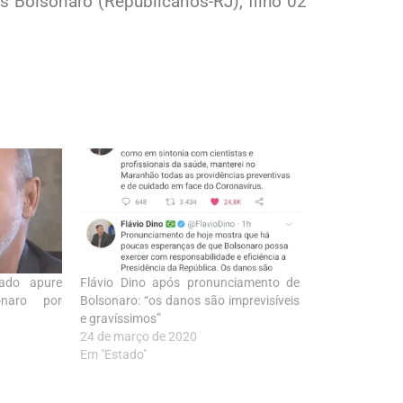
s Bolsonaro (Republicanos-RJ), filho 02
ado apure
Flávio Dino após pronunciamento de
onaro por
Bolsonaro: “os danos são imprevisíveis
e gravíssimos”
24 de março de 2020
Em "Estado"