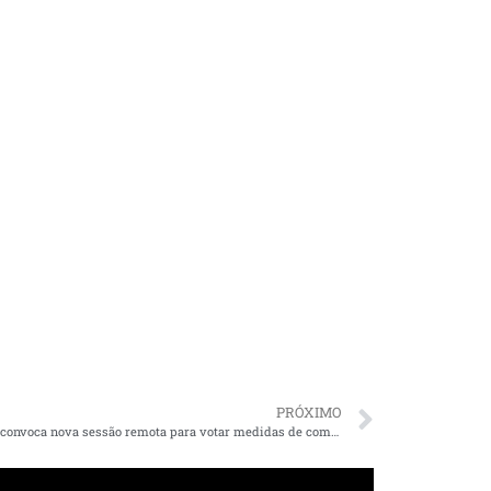
PRÓXIMO
Othelino convoca nova sessão remota para votar medidas de combate à Covid-19 na próxima segunda