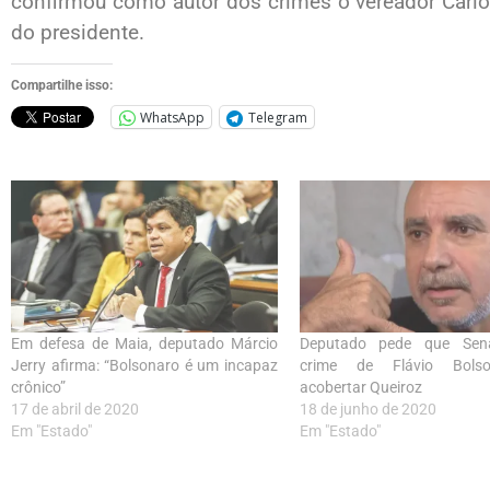
confirmou como autor dos crimes o vereador Carlo
do presidente.
Compartilhe isso:
WhatsApp
Telegram
Em defesa de Maia, deputado Márcio
Deputado pede que Sen
Jerry afirma: “Bolsonaro é um incapaz
crime de Flávio Bols
crônico”
acobertar Queiroz
17 de abril de 2020
18 de junho de 2020
Em "Estado"
Em "Estado"