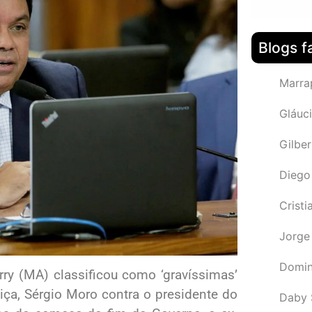
Blogs f
Marra
Gláuci
Gilbe
Diego
Cristi
Jorge
Domin
rry (MA) classificou como ‘gravíssimas’
iça, Sérgio Moro contra o presidente do
Daby 