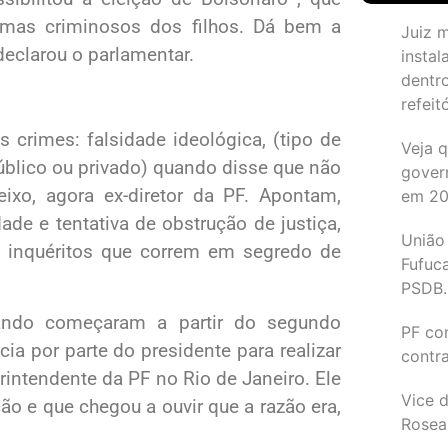
emas criminosos dos filhos. Dá bem a
Juiz 
declarou o parlamentar.
instal
dentr
refeit
 crimes: falsidade ideológica, (tipo de
Veja 
úblico ou privado) quando disse que não
gover
ixo, agora ex-diretor da PF. Apontam,
em 2
de e tentativa de obstrução de justiça,
União
em inquéritos que correm em segredo de
Fufuc
PSDB.
ando começaram a partir do segundo
PF co
a por parte do presidente para realizar
contr
erintendente da PF no Rio de Janeiro. Ele
Vice d
ão e que chegou a ouvir que a razão era,
Rosea