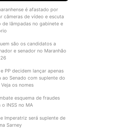
maranhense é afastado por
ar câmeras de vídeo e escuta
o de lâmpadas no gabinete e
ório
quem são os candidatos a
nador e senador no Maranhão
026
 e PP decidem lançar apenas
a ao Senado com suplente do
 Veja os nomes
mbate esquema de fraudes
a o INSS no MA
e Imperatriz será suplente de
na Sarney