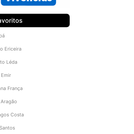
avoritos
pá
o Ericeira
rto Léda
 Emir
ana França
 Aragão
gos Costa
Santos