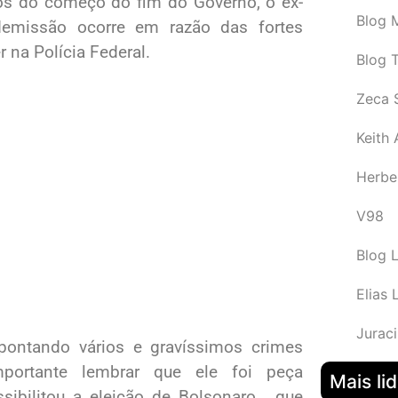
aros do começo do fim do Governo, o ex-
Blog M
 demissão ocorre em razão das fortes
r na Polícia Federal.
Blog 
Zeca 
Keith
Herbe
V98
Blog 
Elias 
Juraci
ontando vários e gravíssimos crimes
mportante lembrar que ele foi peça
Mais li
sibilitou a eleição de Bolsonaro , que