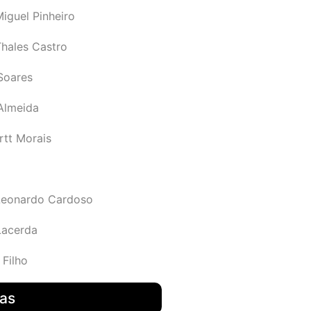
iguel Pinheiro
Thales Castro
Soares
 Almeida
rtt Morais
Leonardo Cardoso
Lacerda
 Filho
das