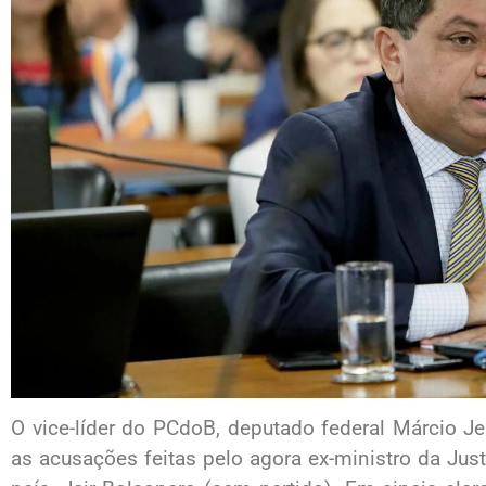
O vice-líder do PCdoB, deputado federal Márcio Je
as acusações feitas pelo agora ex-ministro da Just