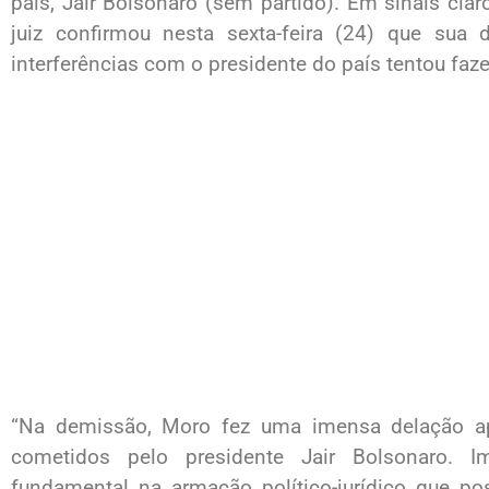
país, Jair Bolsonaro (sem partido). Em sinais cl
juiz confirmou nesta sexta-feira (24) que sua
interferências com o presidente do país tentou faze
“Na demissão, Moro fez uma imensa delação ap
cometidos pelo presidente Jair Bolsonaro. I
fundamental na armação político-jurídico que pos