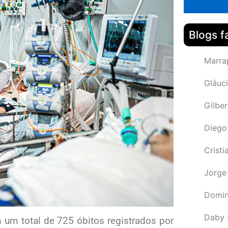
Blogs f
Marra
Gláuci
Gilbe
Diego
Cristi
Jorge
Domin
Daby 
um total de 725 óbitos registrados por