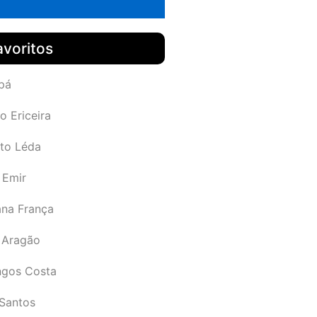
avoritos
pá
o Ericeira
rto Léda
 Emir
ana França
 Aragão
gos Costa
Santos