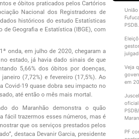
tos e óbitos praticados pelos Cartórios
União
sociação Nacional dos Registradores de
Fufuc
dados históricos do estudo Estatísticas
PSDB.
ro de Geografia e Estatística (IBGE), com
Eleiçõ
gesto
 1ª onda, em julho de 2020, chegaram a
julgad
 no estado, já havia dado sinais de que
Veja 
ntando 5,66% dos óbitos por doenças,
gover
aneiro (7,72%) e fevereiro (17,5%). Ao
em 2
 a Covid-19 quase dobra seu impacto no
ssado, até então o mês mais mortal.
Juscel
oficia
ado do Maranhão demonstra o quão
PSDB/
da fácil trazermos esses números, mas é
Maran
mostrar que os serviços prestados pelos
PF co
do”, destaca Devanir Garcia, presidente
contr