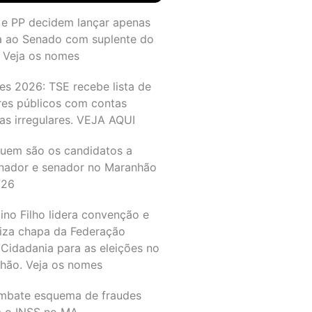
 e PP decidem lançar apenas
a ao Senado com suplente do
 Veja os nomes
es 2026: TSE recebe lista de
res públicos com contas
as irregulares. VEJA AQUI
quem são os candidatos a
nador e senador no Maranhão
026
ino Filho lidera convenção e
liza chapa da Federação
Cidadania para as eleições no
hão. Veja os nomes
mbate esquema de fraudes
a o INSS no MA