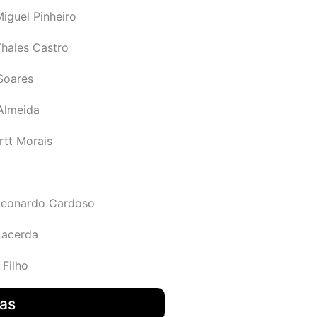
iguel Pinheiro
Thales Castro
Soares
 Almeida
rtt Morais
Leonardo Cardoso
Lacerda
 Filho
das