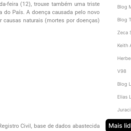
da-feira (12), trouxe também uma triste
Blog M
ia do País. A doença causada pelo novo
Blog 
or causas naturais (mortes por doenças)
Zeca 
Keith
Herbe
V98
Blog 
Elias 
Juraci
Mais li
egistro Civil, base de dados abastecida