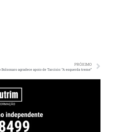
PRÓXIMO
o Bolsonaro agradece apoio de Tarcísio: “A esquerda treme”