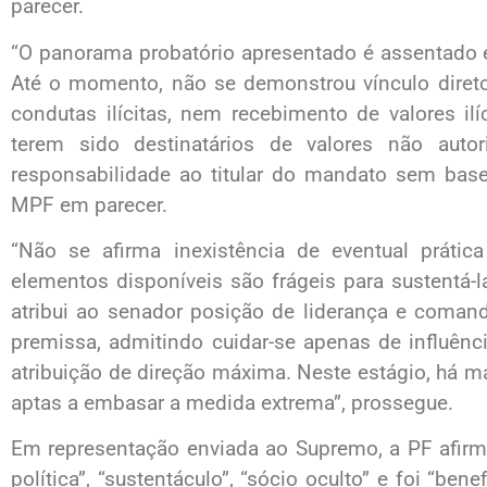
parecer.
“O panorama probatório apresentado é assentado 
Até o momento, não se demonstrou vínculo direto
condutas ilícitas, nem recebimento de valores il
terem sido destinatários de valores não auto
responsabilidade ao titular do mandato sem base 
MPF em parecer.
“Não se afirma inexistência de eventual prátic
elementos disponíveis são frágeis para sustentá-la.
atribui ao senador posição de liderança e comand
premissa, admitindo cuidar-se apenas de influênc
atribuição de direção máxima. Neste estágio, há ma
aptas a embasar a medida extrema”, prossegue.
Em representação enviada ao Supremo, a PF afirm
política”, “sustentáculo”, “sócio oculto” e foi “be