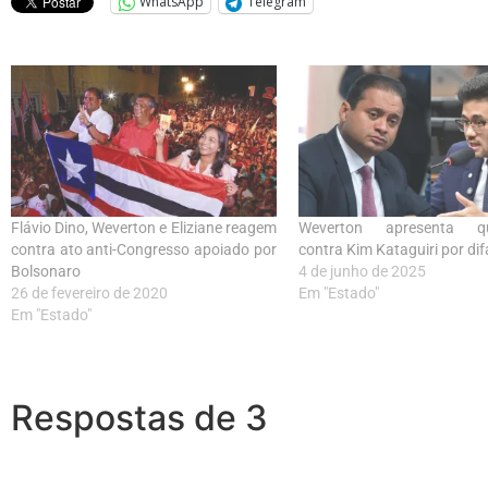
WhatsApp
Telegram
Flávio Dino, Weverton e Eliziane reagem
Weverton apresenta que
contra ato anti-Congresso apoiado por
contra Kim Kataguiri por d
Bolsonaro
4 de junho de 2025
26 de fevereiro de 2020
Em "Estado"
Em "Estado"
Respostas de 3