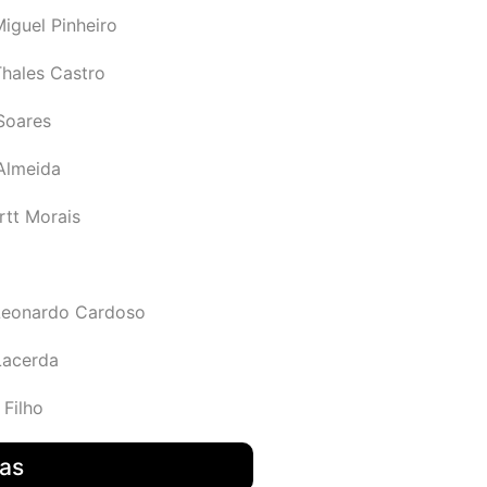
iguel Pinheiro
Thales Castro
Soares
 Almeida
rtt Morais
Leonardo Cardoso
Lacerda
 Filho
das