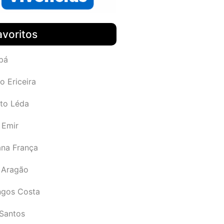
avoritos
pá
o Ericeira
rto Léda
 Emir
ana França
 Aragão
gos Costa
Santos