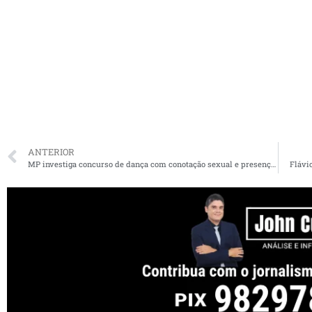
ANTERIOR
MP investiga concurso de dança com conotação sexual e presença de crianças no Maranhão
Flávi