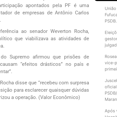
participação apontados pela PF é uma
União
ntador de empresas de Antônio Carlos
Fufuc
.
PSDB.
eferência ao senador Weverton Rocha,
Eleiçõ
lítico que viabilizava as atividades de
gesto
julgad
a.
Rosea
o do Supremo afirmou que prisões de
vice-p
causam “efeitos drásticos” no país e
primei
ntar”.
Juscel
 Rocha disse que “recebeu com surpresa
oficia
osição para esclarecer quaisquer dúvidas
PSDB/
orizou a operação. (Valor Econômico)
Maran
Após 
Hospit