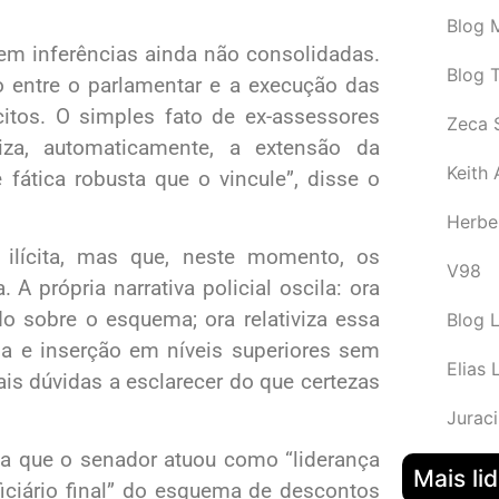
Blog M
em inferências ainda não consolidadas.
Blog 
 entre o parlamentar e a execução das
ícitos. O simples fato de ex-assessores
Zeca 
riza, automaticamente, a extensão da
Keith
fática robusta que o vincule”, disse o
Herbe
a ilícita, mas que, neste momento, os
V98
 A própria narrativa policial oscila: ora
o sobre o esquema; ora relativiza essa
Blog 
ia e inserção em níveis superiores sem
Elias 
is dúvidas a esclarecer do que certezas
Juraci
a que o senador atuou como “liderança
Mais li
neficiário final” do esquema de descontos