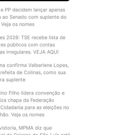
 e PP decidem lançar apenas
a ao Senado com suplente do
 Veja os nomes
es 2026: TSE recebe lista de
res públicos com contas
as irregulares. VEJA AQUI
na confirma Valberlene Lopes,
refeita de Colinas, como sua
ra suplente
ino Filho lidera convenção e
liza chapa da Federação
Cidadania para as eleições no
hão. Veja os nomes
vistoria, MPMA diz que
al da Criança de São Luís está