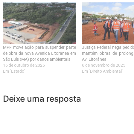
MPF move ação para suspender parte
Justiça Federal nega pedi
de obra da nova Avenida Litorânea em
mantém obras de prolon
São Luís (MA) por danos ambientais
Av. Litorânea
16 de outubro de 2025
6 de novembro de 2025
Em "Estado"
Em "Direito Ambiental"
Deixe uma resposta