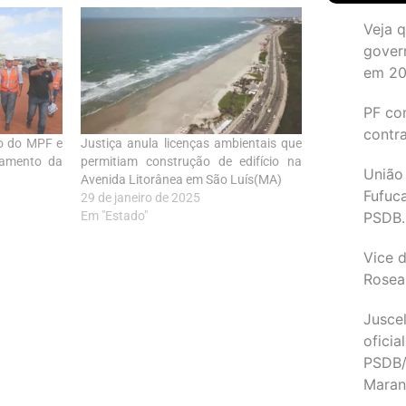
Veja 
gover
em 2
PF co
contr
do do MPF e
Justiça anula licenças ambientais que
gamento da
permitiam construção de edifício na
União
Avenida Litorânea em São Luís(MA)
Fufuc
29 de janeiro de 2025
Em "Estado"
PSDB.
Vice d
Rosea
Juscel
oficia
PSDB/
Maran