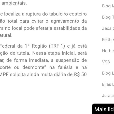
 ambientais.
Blog M
ocaliza a ruptura do tabuleiro costeiro
Blog 
ão total para evitar o agravamento da
ra no local pode afetar a estabilidade da
Zeca 
tural.
Keith
Federal da 1ª Região (TRF-1) e já está
Herbe
ão de tutela. Nessa etapa inicial, será
nar, de forma imediata, a suspensão de
V98
, corte ou desmonte” na falésia e na
Blog 
PF solicita ainda multa diária de R$ 50
Elias 
Juraci
Mais li