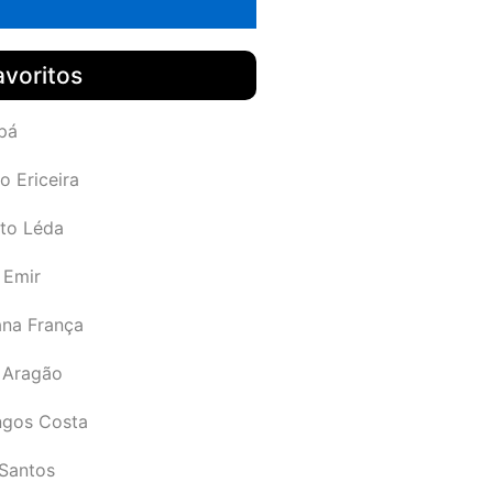
avoritos
pá
o Ericeira
rto Léda
 Emir
ana França
 Aragão
gos Costa
Santos