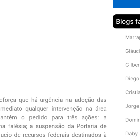
Blogs f
Marra
Gláuci
Gilbe
Diego
Cristi
eforça que há urgência na adoção das
Jorge
imediato qualquer intervenção na área
mantém o pedido para três ações: a
Domin
a falésia; a suspensão da Portaria de
Daby 
queio de recursos federais destinados à