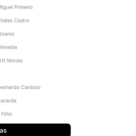
iguel Pinheiro
Thales Castro
Soares
 Almeida
rtt Morais
Leonardo Cardoso
Lacerda
 Filho
das