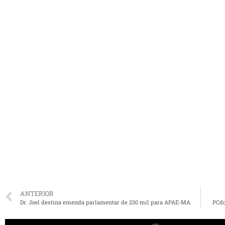
ANTERIOR
Dr. Joel destina emenda parlamentar de 230 mil para APAE-MA
PCdo