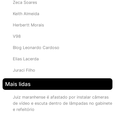
Zeca Soares
Keith Almeida
Herbertt Morais
V98
Blog Leonardo Cardoso
Elias Lacerda
Juraci Filho
Mais lidas
Juiz maranhense é afastado por instalar câmeras
de vídeo e escuta dentro de lâmpadas no gabinete
e refeitório