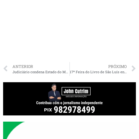
ANTERIOR
PRÓXIMO
Judiciário condena Estado do Maranhão a reformar pontes da Avenida Ferreira Gullar
17ª Feira do Livro de São Luís encerra com balanço positivo e números expressivos