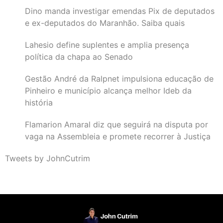
Dino manda investigar emendas Pix de deputados
e ex-deputados do Maranhão. Saiba quais
Lahesio define suplentes e amplia presença
política da chapa ao Senado
Gestão André da Ralpnet impulsiona educação de
Pinheiro e município alcança melhor Ideb da
história
Flamarion Amaral diz que seguirá na disputa por
vaga na Assembleia e promete recorrer à Justiça
Tweets by JohnCutrim