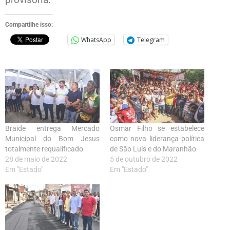
Compartilhe isso:
WhatsApp
Telegram
Braide entrega Mercado
Osmar Filho se estabelece
Municipal do Bom Jesus
como nova liderança política
totalmente requalificado
de São Luís e do Maranhão
28 de maio de 2022
5 de outubro de 2022
Em "Estado"
Em "Estado"