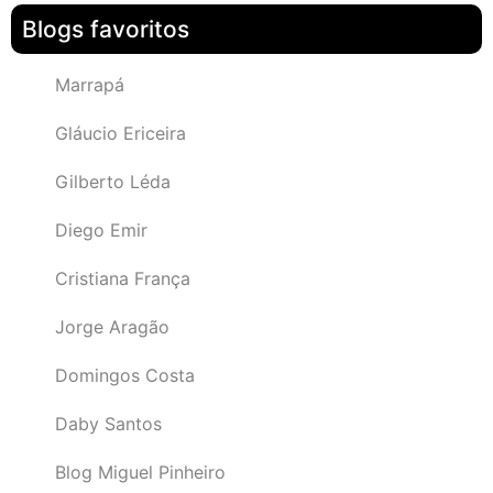
Blogs favoritos
Marrapá
Gláucio Ericeira
Gilberto Léda
Diego Emir
Cristiana França
Jorge Aragão
Domingos Costa
Daby Santos
Blog Miguel Pinheiro