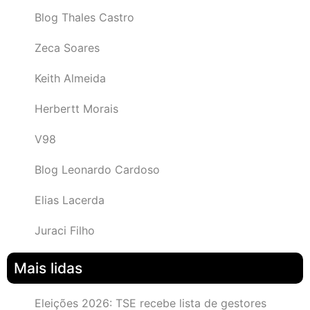
Blog Thales Castro
Zeca Soares
Keith Almeida
Herbertt Morais
V98
Blog Leonardo Cardoso
Elias Lacerda
Juraci Filho
Mais lidas
Eleições 2026: TSE recebe lista de gestores