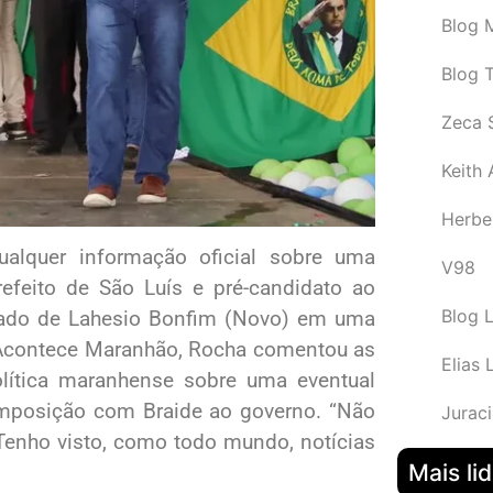
Blog M
Blog 
Zeca 
Keith
Herbe
ualquer informação oficial sobre uma
V98
prefeito de São Luís e pré-candidato ao
Blog 
lado de Lahesio Bonfim (Novo) em uma
o Acontece Maranhão, Rocha comentou as
Elias 
lítica maranhense sobre uma eventual
mposição com Braide ao governo. “Não
Juraci
Tenho visto, como todo mundo, notícias
Mais li