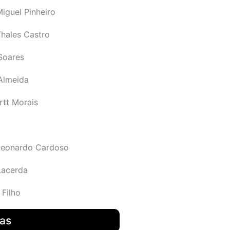
iguel Pinheiro
Thales Castro
Soares
 Almeida
rtt Morais
Leonardo Cardoso
Lacerda
 Filho
das