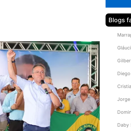
Blogs f
Marra
Gláuci
Gilbe
Diego
Cristi
Jorge
Domin
Daby 