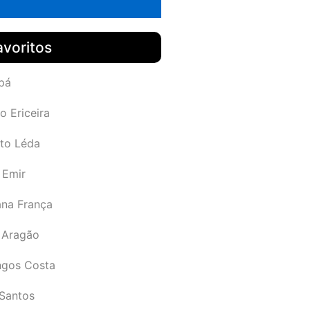
avoritos
pá
o Ericeira
rto Léda
 Emir
ana França
 Aragão
gos Costa
Santos