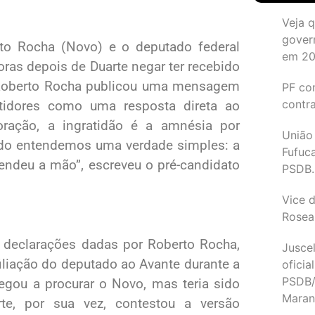
Veja 
gover
rto Rocha (Novo) e o deputado federal
em 2
ras depois de Duarte negar ter recebido
e, Roberto Rocha publicou uma mensagem
PF co
contr
stidores como uma resposta direta ao
oração, a ingratidão é a amnésia por
União
do entendemos uma verdade simples: a
Fufuc
endeu a mão”, escreveu o pré-candidato
PSDB.
Vice d
Rosea
s declarações dadas por Roberto Rocha,
Juscel
 filiação do deputado ao Avante durante a
oficia
PSDB/
hegou a procurar o Novo, mas teria sido
Maran
rte, por sua vez, contestou a versão