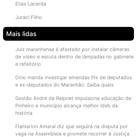
Elias Lacerda
Juraci Filho
Mais lidas
Juiz maranhense é afastado por instalar câmeras
de vídeo e escuta dentro de lâmpadas no gabinete
e refeitório
Dino manda investigar emendas Pix de deputados
e ex-deputados do Maranhão. Saiba quais
Gestão André da Ralpnet impulsiona educação de
Pinheiro e município alcança melhor Ideb da
história
Flamarion Amaral diz que seguirá na disputa por
vaga na Assembleia e promete recorrer à Justiça