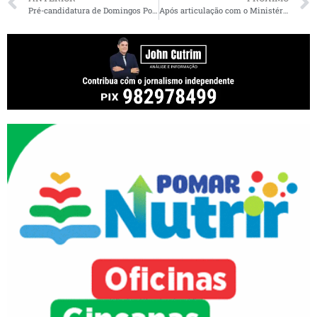
Pré-candidatura de Domingos Portilho reúne mais de mil lideranças políticas em Formosa da Serra Negra
Após articulação com o Ministério da Saúde, senadora Ana Paula garante mais de R$ 4 milhões para o Hospital Do Câncer em Pinheiro