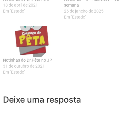
18 de abril de 2021
semana
Em "Estado"
26 de janeiro de 2025
Em "Estado"
Notinhas do Dr.Pêta no JP
31 de outubro de 2021
Em "Estado"
Deixe uma resposta