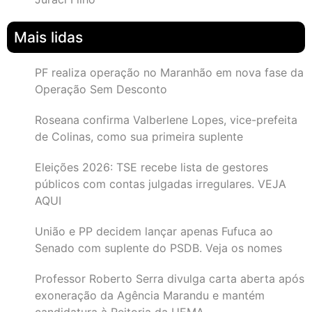
Mais lidas
PF realiza operação no Maranhão em nova fase da
Operação Sem Desconto
Roseana confirma Valberlene Lopes, vice-prefeita
de Colinas, como sua primeira suplente
Eleições 2026: TSE recebe lista de gestores
públicos com contas julgadas irregulares. VEJA
AQUI
União e PP decidem lançar apenas Fufuca ao
Senado com suplente do PSDB. Veja os nomes
Professor Roberto Serra divulga carta aberta após
exoneração da Agência Marandu e mantém
candidatura à Reitoria da UEMA