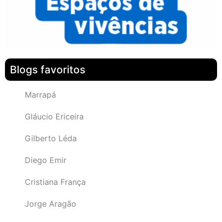
Blogs favoritos
Marrapá
Gláucio Ericeira
Gilberto Léda
Diego Emir
Cristiana França
Jorge Aragão