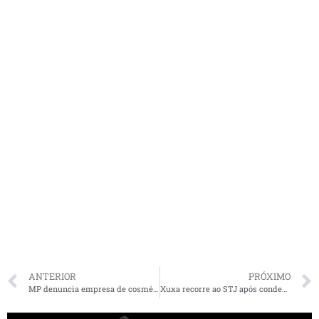
ANTERIOR
PRÓXIMO
MP denuncia empresa de cosméticos por sonegação de mais de R$ 2,7 milhões em impostos no Maranhão
Xuxa recorre ao STJ após condenação por declarações contra empresa aérea no Maranhão