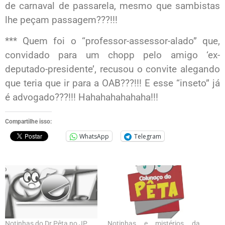
de carnaval de passarela, mesmo que sambistas
lhe peçam passagem???!!!
*** Quem foi o “professor-assessor-alado” que,
convidado para um chopp pelo amigo ‘ex-
deputado-presidente’, recusou o convite alegando
que teria que ir para a OAB???!!! E esse “inseto” já
é advogado???!!! Hahahahahahaha!!!
Compartilhe isso:
WhatsApp
Telegram
Notinhas do Dr.Pêta no JP
Notinhas e mistérios da