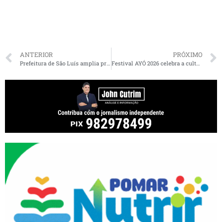
ANTERIOR
PRÓXIMO
Prefeitura de São Luís amplia proteção contra doenças respiratórias com chegada da vacina Pneumo 20 às UBS
Festival AYÓ 2026 celebra a cultura negra e afro-brasileira em São Luís