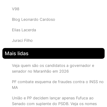
V98
Blog Leonardo Cardoso
Elias Lacerda
Juraci Filho
Mais lidas
Veja quem são os candidatos a governador e
senador no Maranhão em 2026
PF combate esquema de fraudes contra o INSS no
MA
União e PP decidem lançar apenas Fufuca ao
Senado com suplente do PSDB. Veja os nomes