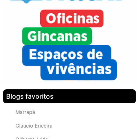
Blogs favoritos
Marrapá
Gláucio Ericeira