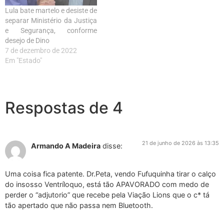
Lula bate martelo e desiste de
separar Ministério da Justiça
e Segurança, conforme
desejo de Dino
7 de dezembro de 2022
Em "Estado"
Respostas de 4
21 de junho de 2026 às 13:35
Armando A Madeira
disse:
Uma coisa fica patente. Dr.Peta, vendo Fufuquinha tirar o calço
do insosso Ventríloquo, está tão APAVORADO com medo de
perder o “adjutorio” que recebe pela Viação Lions que o c* tá
tão apertado que não passa nem Bluetooth.