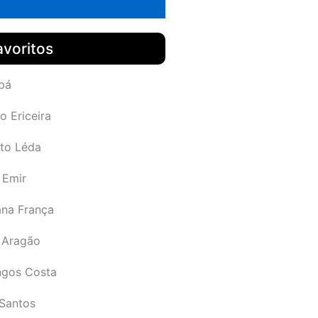
avoritos
pá
o Ericeira
rto Léda
 Emir
ana França
 Aragão
gos Costa
Santos