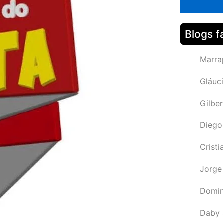
Blogs f
Marra
Gláuci
Gilbe
Diego
Cristi
Jorge
Domin
Daby 