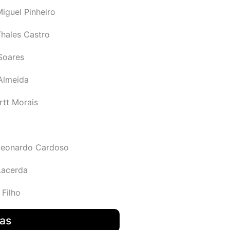
iguel Pinheiro
Thales Castro
Soares
 Almeida
rtt Morais
Leonardo Cardoso
Lacerda
 Filho
das