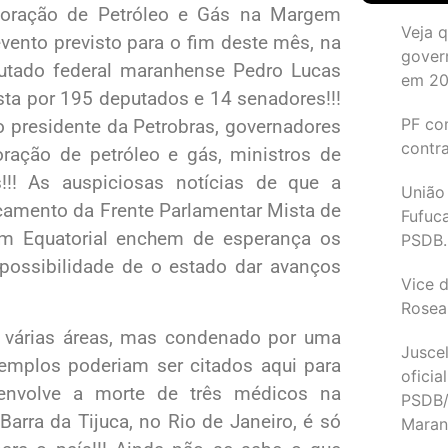
ploração de Petróleo e Gás na Margem
Veja 
evento previsto para o fim deste mês, na
gover
eputado federal maranhense Pedro Lucas
em 2
sta por 195 deputados e 14 senadores!!!
PF co
o presidente da Petrobras, governadores
contr
ração de petróleo e gás, ministros de
!!! As auspiciosas notícias de que a
União
nçamento da Frente Parlamentar Mista de
Fufuc
em Equatorial enchem de esperança os
PSDB.
ossibilidade de o estado dar avanços
Vice d
Rosea
 várias áreas, mas condenado por uma
Juscel
exemplos poderiam ser citados aqui para
oficia
 envolve a morte de três médicos na
PSDB/
arra da Tijuca, no Rio de Janeiro, é só
Maran