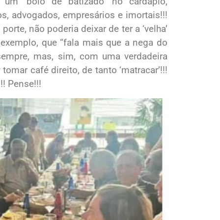
e um ‘bolo de batizado’ no cardápio,
s, advogados, empresários e imortais!!!
orte, não poderia deixar de ter a ‘velha’
r exemplo, que “fala mais que a nega do
sempre, mas, sim, com uma verdadeira
 tomar café direito, de tanto ‘matracar’!!!
!! Pense!!!