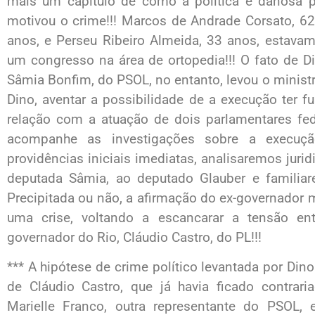
mais um capítulo de como a política é danosa p
motivou o crime!!! Marcos de Andrade Corsato, 6
anos, e Perseu Ribeiro Almeida, 33 anos, estavam
um congresso na área de ortopedia!!! O fato de D
Sâmia Bonfim, do PSOL, no entanto, levou o ministr
Dino, aventar a possibilidade de a execução ter fu
relação com a atuação de dois parlamentares fede
acompanhe as investigações sobre a execuç
providências iniciais imediatas, analisaremos juri
deputada Sâmia, ao deputado Glauber e familiare
Precipitada ou não, a afirmação do ex-governador
uma crise, voltando a escancarar a tensão en
governador do Rio, Cláudio Castro, do PL!!!
*** A hipótese de crime político levantada por D
de Cláudio Castro, que já havia ficado contr
Marielle Franco, outra representante do PSOL