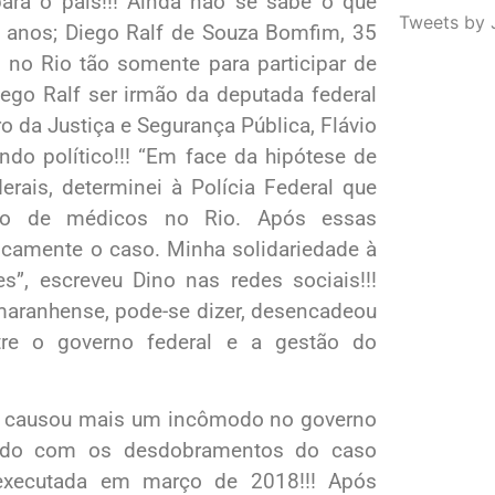
ara o país!!! Ainda não se sabe o que
Tweets by 
2 anos; Diego Ralf de Souza Bomfim, 35
 no Rio tão somente para participar de
iego Ralf ser irmão da deputada federal
o da Justiça e Segurança Pública, Flávio
ndo político!!! “Em face da hipótese de
rais, determinei à Polícia Federal que
ão de médicos no Rio. Após essas
dicamente o caso. Minha solidariedade à
s”, escreveu Dino nas redes sociais!!!
 maranhense, pode-se dizer, desencadeou
tre o governo federal e a gestão do
ino causou mais um incômodo no governo
ariado com os desdobramentos do caso
, executada em março de 2018!!! Após