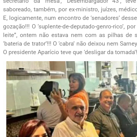
secretário’ da ‘mesa’, ‘Desembargador 43’, tev
saboreado, também, por ex-ministro, juízes, médico
E, logicamente, num encontro de ‘senadores’ desse p
gozação!!! O ‘suplente-de-deputado-genro-rico’, po
leite”, ontem não estava nem com as pilhas de 
‘bateria de trator’!!! O ‘cabra’ não deixou nem Sarney
O presidente Aparício teve que ‘desligar da tomada’!