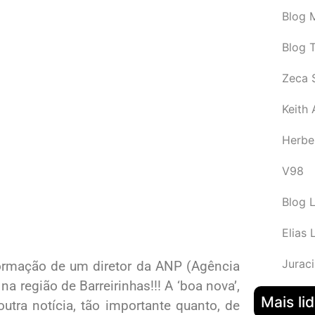
Blog M
Blog 
Zeca 
Keith
Herbe
V98
Blog 
Elias 
Juraci
ormação de um diretor da ANP (Agência
a região de Barreirinhas!!! A ‘boa nova’,
Mais li
tra notícia, tão importante quanto, de