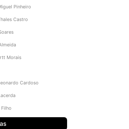
iguel Pinheiro
Thales Castro
Soares
 Almeida
rtt Morais
Leonardo Cardoso
Lacerda
 Filho
das