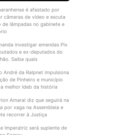
maranhense é afastado por
ar câmeras de vídeo e escuta
o de lâmpadas no gabinete e
ório
manda investigar emendas Pix
putados e ex-deputados do
hão. Saiba quais
o André da Ralpnet impulsiona
ção de Pinheiro e município
a melhor Ideb da história
rion Amaral diz que seguirá na
ta por vaga na Assembleia e
e recorrer à Justiça
e Imperatriz será suplente de
na Sarney