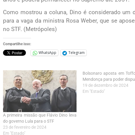
Como mostrou a coluna, Dino é considerado um do
para a vaga da ministra Rosa Weber, que se apos
no STF. (Metrópoles)
Compartilhe isso:
WhatsApp
Telegram
Bolsonaro aposta em Toffo
Mendonça para poder dispu
19 de dezembro de 2024
Em "Estado"
A primeira missão que Flávio Dino leva
do governo Lula para o STF
23 de fevereiro de 2024
Em "Estado"