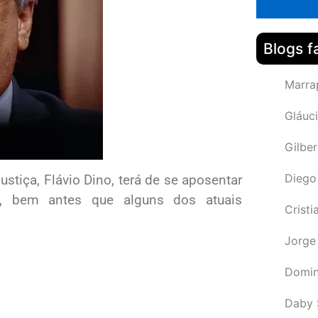
Blogs f
Marra
Gláuci
Gilbe
Diego
ustiça, Flávio Dino, terá de se aposentar
, bem antes que alguns dos atuais
Cristi
Jorge
Domin
Daby 