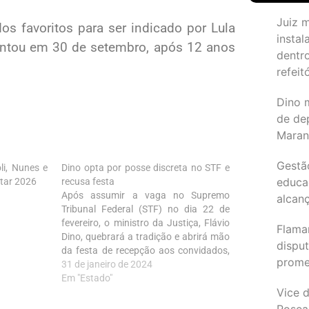
Juiz 
s favoritos para ser indicado por Lula
instal
entou em 30 de setembro, após 12 anos
dentr
refeit
Dino 
de de
Maran
Gestã
li, Nunes e
Dino opta por posse discreta no STF e
educa
tar 2026
recusa festa
Após assumir a vaga no Supremo
alcanç
Tribunal Federal (STF) no dia 22 de
fevereiro, o ministro da Justiça, Flávio
Flama
Dino, quebrará a tradição e abrirá mão
dispu
da festa de recepção aos convidados,
promet
bancada por associações de
31 de janeiro de 2024
magistrados em quase todas as
Em "Estado"
Vice d
posses de ministros da Corte.
Rosea