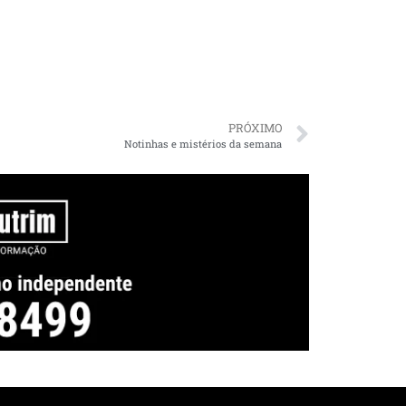
PRÓXIMO
Notinhas e mistérios da semana