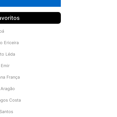
avoritos
pá
o Ericeira
rto Léda
 Emir
ana França
 Aragão
gos Costa
Santos