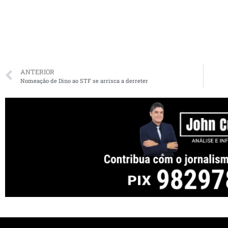
ANTERIOR
Nomeação de Dino ao STF se arrisca a derreter